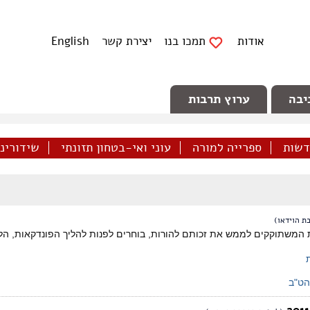
אודות
תמכו בנו
יצירת קשר
English
יבה
ערוץ תרבות
דשות
ספרייה למורה
עוני ואי-בטחון תזונתי
שידורינו 
ת הוידאו)
ת המשתוקקים לממש את זכותם להורות, בוחרים לפנות להליך הפונדקאות, הליך
הט"ב