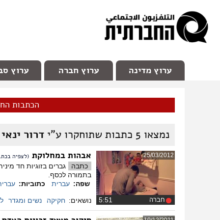
facebook
Youtube
Channel 98
ערוץ מדינה
ערוץ חברה
ערוץ סב
הכתבות הח
נמצאו
5
כתבות שתוחקרו ע"י
דרור ינאי
אבהות במחלוקת
25/03/2012
(לצפיה בכתב
כתבה
גברים בזוגיות חד מיני
בתמורה לכסף.
שפה:
עברית
כתוביות:
עברית
חברה
‏5:51
נושאים:
חקיקה
נשים ומגדר
ל