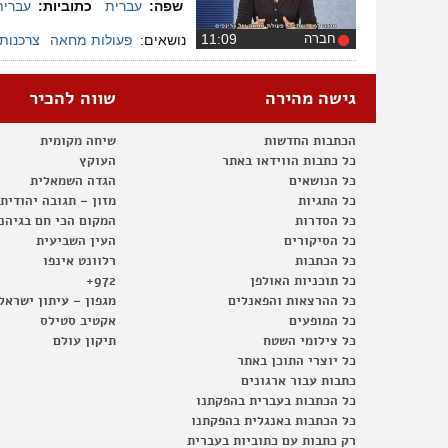
שפה:
עברית
כתוביות:
עברית
חברה
‏11:09
נושאים:
פעולות מחאה
צרכנות
גישה מהירה
שווה להכיר
הכתבות החדשות
שיחה מקומית
כל כתבות הווידאו באתר
העוקץ
כל הנושאים
הגדה השמאלית
כל התגיות
מזון – תגובה יהודית
כל הסדרות
המקום הכי חם בגיהנ
כל הסיקורים
העין השביעית
כל הכתבות
רלוונט אינפו
כל תוכניות האולפן
972+
כל ההרצאות והפאנלים
מגפון – עיתון ישראל
כל המופעים
אקטיב סטילס
כל צילומי השטח
תיקון עולם
כל יוצרי התוכן באתר
כתבות עבור ארגונים
כל הכתבות בעברית בהפקתנו
כל הכתבות באנגלית בהפקתנו
רק כתבות עם כתוביות בעברית