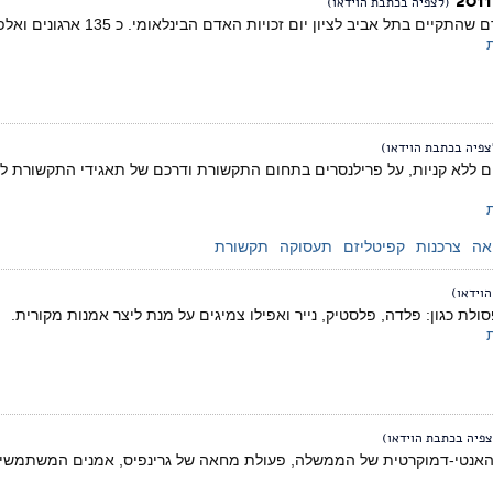
(לצפיה בכתבת הוידאו)
בתל אביב לציון יום זכויות האדם הבינלאומי. כ 135 ארגונים ואלפי צועדות וצועדים.
צפיה בכתבת הוידאו)
ום ללא קניות, על פרילנסרים בתחום התקשורת ודרכם של תאגידי התקשורת לנ
אה
צרכנות
קפיטליזם
תעסוקה
תקשורת
וידאו)
 כגון: פלדה, פלסטיק, נייר ואפילו צמיגים על מנת ליצר אמנות מקורית.
צפיה בכתבת הוידאו)
אנטי-דמוקרטית של הממשלה, פעולת מחאה של גרינפיס, אמנים המשתמשים ב