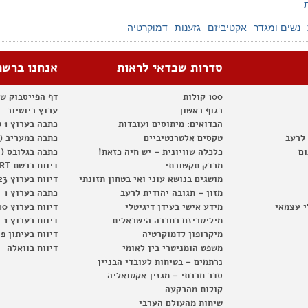
נשים ומגדר
אקטיביזם
גזענות
דמוקרטיה
סדרות שכדאי לראות
אנחנו ברשת
100 קולות
דף הפייסבוק ש
בגוף ראשון
ערוץ ביוטיוב
הבדואים: מיתוסים ועובדות
כתבה בערוץ 1 (2012)
 לרעב
טקסים אלטרנטיביים
כתבה במעריב (2012)
ום
כלכלה שוויונית – יש חיה כזאת!
כתבה בגלובס (2012)
מבדק תקשורתי
דיווח ברשת RT
מושגים בנושא עוני ואי בטחון תזונתי
דיווח בערוץ 23
מזון – תגובה יהודית לרעב
כתבה בערוץ 1
י עצמאי
מידע אישי בעידן דיגיטלי
דיווח בערוץ 10
מיליטריזם בחברה הישראלית
דיווח בערוץ 1
מיקרופון לדמוקרטיה
דיווח בעיתון פ
משפט הומניטרי בין לאומי
דיווח בוואלה
נרתמים – בטיחות לעובדי הבניין
סדר חברתי – מגזין אקטואליה
קולות מהבקעה
שיחות מהעולם הערבי