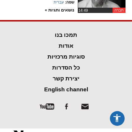
שפה:
עברית
נושאים ותגיות »
חברה
‏14:49
spellcheck
גופן קריא
תמכו בנו
ניגודיות צבעים
אודות
brightness_low
brightness_high
סוגיות מרכזיות
ניגודיות בהירה
ניגודיות כהה
כל הסדרות
יצירת קשר
קישורים
English channel
font_download
format_underlined
קו תחתי לקישורים
סימון קישורים
flag
cached
איפוס
השארת
כל
משוב