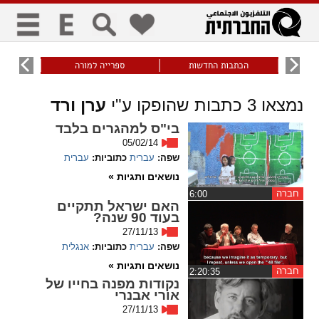
כללי
9
הכתבות החדשות
ספרייה למורה
עוני ו
title
keyboard
visibility_off
נמצאו
3
כתבות שהופקו ע"י
ערן ורד
ביטול הבהובים
ניווט מקלדת
סימון כותרות
בי"ס למהגרים בלבד
05/02/14
שפה:
עברית
כתוביות:
עברית
זום
נושאים ותגיות »
zoom_in
zoom_out
חברה
‏6:00
האם ישראל תתקיים
התרחק
התקרב
בעוד 90 שנה?
27/11/13
שפה:
עברית
כתוביות:
אנגלית
גופנים
נושאים ותגיות »
חברה
‏2:20:35
נקודות מפנה בחייו של
add_circle_outline
remove_circle_outline
אורי אבנרי
Increase font
Decrease font
27/11/13