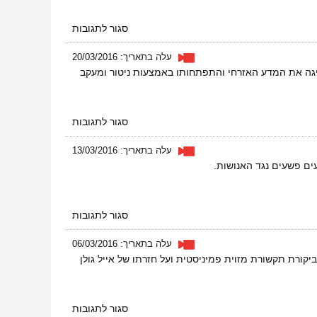
קולות
על
סגור לתגובות
ראיון
בכל
עלה בתאריך: 20/03/2016
השלום-
יגה את המדע האזרחי והתפתחותו באמצעות ניטור ומעקב
הצדדים
הפמיניסטיים
של
BDS
על
סגור לתגובות
ראיון
בכל
עלה בתאריך: 13/03/2016
השלום
ים פשעים נגד האנושות.
–
אפקט
הפרפר
על
סגור לתגובות
ראיון
בכל
עלה בתאריך: 06/03/2016
השלום
יקורת תקשורת מזוית פמיניסטית ועל חזרתו של אייל גולן
–
מסמכים
אסורים
על
סגור לתגובות