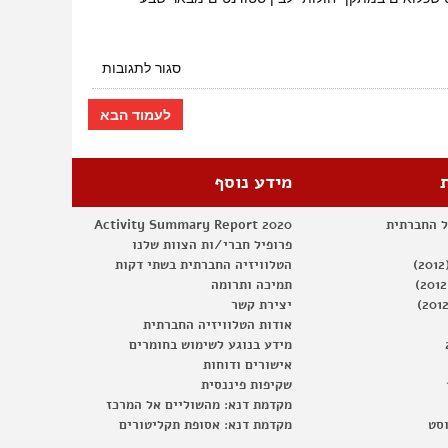
–
יפו
דורשת
חינוך
על
סגור לתגובות
דו
ראיון
לשוני
בכל
לעמוד הבא
השלום
–
מונדיאל
חולות
מידע נוסף
ל החברתית
Activity Summary Report 2020
פרופיל חברי/ות הצוות שלנו
הטלוויזיה החברתית בשתי דקות
תמיכה ותרומה
יצירת קשר
אודות הטלוויזיה החברתית
מידע בנוגע לשימוש בחומרים
אישורים ודוחות
שקיפות פיננסית
מקדמת דנא: מהשוליים אל המרכז
וסט
מקדמת דנא: אסופת תקליטורים