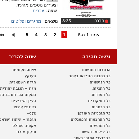
וצעירים נוספים מהעיר.
שפה:
עברית
חברה
‏8:35
נושאים:
מהגרים ופליטים
עמוד 1 מ-6
1
2
3
4
5
גישה מהירה
שווה להכיר
הכתבות החדשות
שיחה מקומית
כל כתבות הווידאו באתר
העוקץ
כל הנושאים
הגדה השמאלית
כל התגיות
מזון – תגובה יהודית
כל הסדרות
המקום הכי חם בגיהנ
כל הסיקורים
העין השביעית
כל הכתבות
רלוונט אינפו
כל תוכניות האולפן
972+
כל ההרצאות והפאנלים
מגפון – עיתון ישראל
כל המופעים
אקטיב סטילס
כל צילומי השטח
תיקון עולם
כל יוצרי התוכן באתר