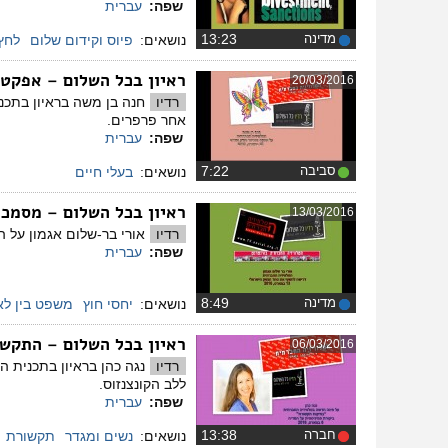
שפה:
עברית
מדינה
‏13:23
נושאים:
פיוס וקידום שלום
לחץ 
ראיון בכל השלום – אפקט
20/03/2016
רדיו
חנה בן משה בראיון בתכנ
אחר פרפרים.
שפה:
עברית
סביבה
‏7:22
נושאים:
בעלי חיים
ראיון בכל השלום – מסמכ
13/03/2016
רדיו
אורי בר-שלום אגמון על
שפה:
עברית
מדינה
‏8:49
נושאים:
יחסי חוץ
משפט בין לא
ראיון בכל השלום – התקש
06/03/2016
רדיו
נגה כהן בראיון בתכנית ה
ללב הקונצנזוס.
שפה:
עברית
חברה
‏13:38
נושאים:
נשים ומגדר
תקשורת