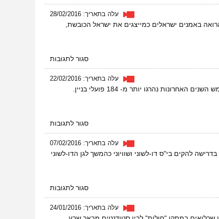
ראיון
בכל
עלה בתאריך: 28/02/2016
השלום
ם טוב בראיון אצל תמי מולד חיו על הכתבה "על הבמה מול החרם", העוסקת בתנועת ה-BDS, הרואה באמנים ישראלים כמייצגים את ישראל הכובשת,
–
התקשורת
מזוית
פמיניסטית
על
סגור לתגובות
ראיון
בכל
עלה בתאריך: 22/02/2016
השלום
ונות נהרגו יותר מ- 184 פועלי בניין.
–
על
הבמה
מול
על
סגור לתגובות
החרם
ראיון
בכל
עלה בתאריך: 07/02/2016
השלום
דרישה להקים בי"ס דו-לשוני ושוויוני כהמשך לגן הדו-לשוני
–
קטל
של
פועלי
על
סגור לתגובות
בניין
ראיון
בכל
עלה בתאריך: 24/01/2016
השלום
ט שכלואים במתקן "חולות" לבין סטודנטים מבאר שבע