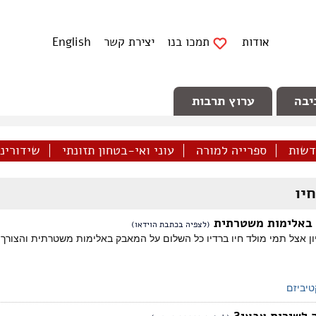
אודות
תמכו בנו
יצירת קשר
English
יבה
ערוץ תרבות
דשות
ספרייה למורה
עוני ואי-בטחון תזונתי
שידורינו 
יו
 באלימות משטרתית
(לצפיה בכתבת הוידאו)
יון אצל תמי מולד חיו ברדיו כל השלום על המאבק באלימות משטרתית והצור
יביזם