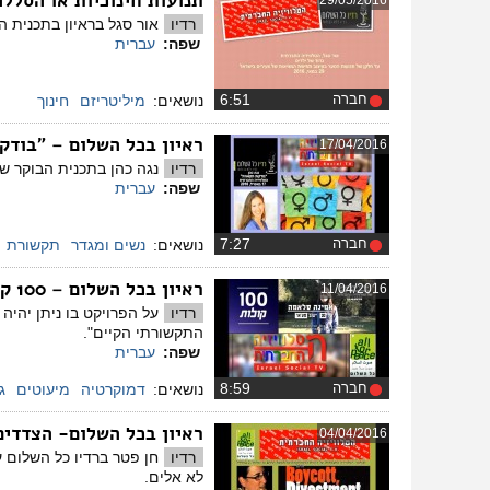
תנועות חינוכיות או הסלל
29/05/2016
רדיו
אור סגל בראיון בתכנית ה
שפה:
עברית
חברה
‏6:51
נושאים:
מיליטריזם
חינוך
ראיון בכל השלום – "בוד
17/04/2016
רדיו
נגה כהן בתכנית הבוקר של
שפה:
עברית
חברה
‏7:27
נושאים:
נשים ומגדר
תקשורת
ראיון בכל השלום – 100 קולות
11/04/2016
רדיו
התקשורתי הקיים".
שפה:
עברית
חברה
‏8:59
נושאים:
דמוקרטיה
מיעוטים
ג
ראיון בכל השלום- הצדדים ה
04/04/2016
רדיו
לא אלים. ​