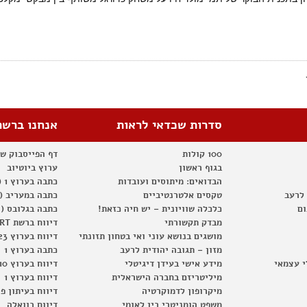
סדרות שכדאי לראות
אנחנו ברשת
100 קולות
דף הפייסבוק ש
בגוף ראשון
ערוץ ביוטיוב
הבדואים: מיתוסים ועובדות
כתבה בערוץ 1 (2012)
 לרעב
טקסים אלטרנטיביים
כתבה במעריב (2012)
ום
כלכלה שוויונית – יש חיה כזאת!
כתבה בגלובס (2012)
מבדק תקשורתי
דיווח ברשת RT
מושגים בנושא עוני ואי בטחון תזונתי
דיווח בערוץ 23
מזון – תגובה יהודית לרעב
כתבה בערוץ 1
י עצמאי
מידע אישי בעידן דיגיטלי
דיווח בערוץ 10
מיליטריזם בחברה הישראלית
דיווח בערוץ 1
מיקרופון לדמוקרטיה
דיווח בעיתון פ
משפט הומניטרי בין לאומי
דיווח בוואלה