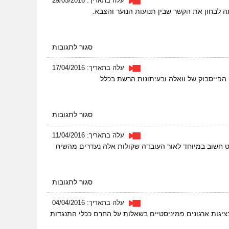
עלה בתאריך: 29/05/2016
השלום
ה לבחון את הקשר שבין תנועות הנוער והצבא.
–
מאבק
באלימות
משטרתית
על
סגור לתגובות
תנועות
חינוכיות
עלה בתאריך: 17/04/2016
או
הפייסבוק של וואלה ובעיתונות הרשת בכלל.
הסללה
לשירות
צבאי?
על
סגור לתגובות
ראיון
בכל
עלה בתאריך: 11/04/2016
השלום
תפישת עולמם. "הפרוייקט חשוב במיוחד לאור העובדה שקולות אלה נעדרים מהשיח
–
"בודקות
תקשורת"
על
סגור לתגובות
ראיון
בכל
עלה בתאריך: 04/04/2016
השלום
לאשה ובו דנו נציגות ארגונים פמיניסטיים בשאלות על החרם ככלי התנגדות
–
100