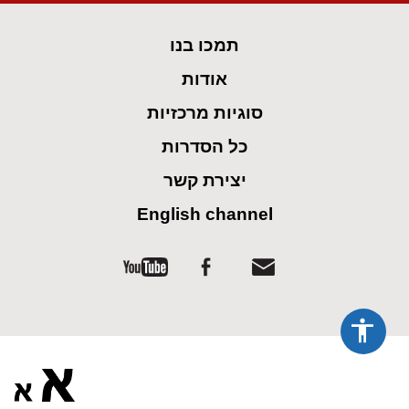
spellcheck
גופן קריא
תמכו בנו
ניגודיות צבעים
אודות
brightness_low
brightness_high
סוגיות מרכזיות
ניגודיות בהירה
ניגודיות כהה
כל הסדרות
קישורים
יצירת קשר
English channel
font_download
format_underlined
קו תחתי לקישורים
סימון קישורים
flag
cached