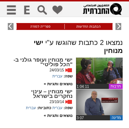
כללי
9
הכתבות החדשות
ספרייה למורה
עוני ו
title
keyboard
visibility_off
נמצאו
2
כתבות שהוגשו ע"י
ישי
ביטול הבהובים
ניווט מקלדת
סימון כותרות
מנוחין
זום
ישי מנוחין ועופר גולני ב-
"הכל פוליטי"
24/03/15
zoom_in
zoom_out
שפה:
עברית
התרחק
התקרב
נושאים ותגיות »
תרבות
‏1:04:11
ישי מנוחין – עינוי
גופנים
נחקרים בישראל
23/10/14
add_circle_outline
remove_circle_outline
שפה:
עברית
כתוביות:
עברית
Increase font
Decrease font
נושאים ותגיות »
מדינה
‏3:07