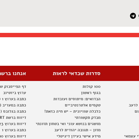
סדרות שכדאי לראות
אנחנו ברשת
100 קולות
דף הפייסבוק ש
בגוף ראשון
ערוץ ביוטיוב
הבדואים: מיתוסים ועובדות
כתבה בערוץ 1 (2012)
 לרעב
טקסים אלטרנטיביים
כתבה במעריב (2012)
ום
כלכלה שוויונית – יש חיה כזאת!
כתבה בגלובס (2012)
מבדק תקשורתי
דיווח ברשת RT
מושגים בנושא עוני ואי בטחון תזונתי
דיווח בערוץ 23
מזון – תגובה יהודית לרעב
כתבה בערוץ 1
י עצמאי
מידע אישי בעידן דיגיטלי
דיווח בערוץ 10