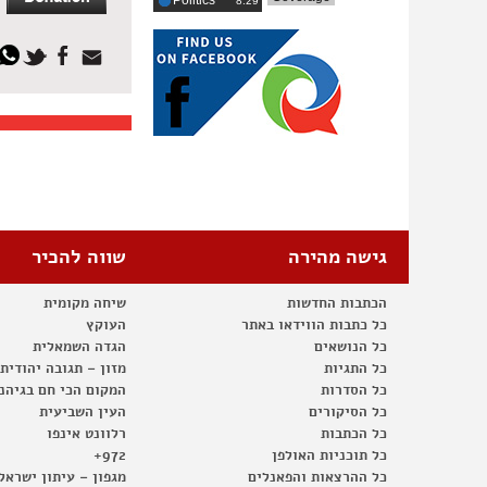
Politics
‎8:29
גישה מהירה
שווה להכיר
הכתבות החדשות
שיחה מקומית
כל כתבות הווידאו באתר
העוקץ
כל הנושאים
הגדה השמאלית
כל התגיות
מזון – תגובה יהודית
כל הסדרות
המקום הכי חם בגיהנ
כל הסיקורים
העין השביעית
כל הכתבות
רלוונט אינפו
כל תוכניות האולפן
972+
כל ההרצאות והפאנלים
מגפון – עיתון ישראל