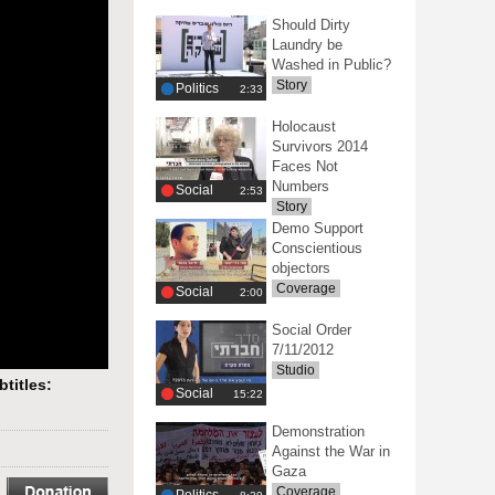
Should Dirty
Laundry be
Washed in Public?
Story
Politics
‎2:33
Holocaust
Survivors 2014
Faces Not
Numbers
Social
‎2:53
Story
Demo Support
Conscientious
objectors
Coverage
Social
‎2:00
Social Order
7/11/2012
Studio
btitles:
Social
‎15:22
Demonstration
Against the War in
Gaza
Coverage