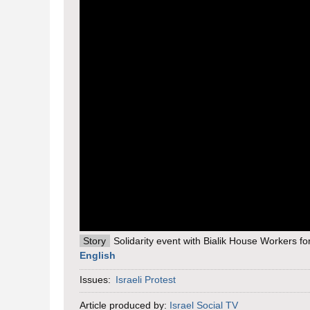
Story
Solidarity event with Bialik House Workers fo
English
Issues:
Israeli Protest
Article produced by:
Israel Social TV