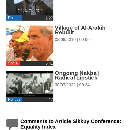
ההגדרות
Politics
‎2:27
Village of Al-Arakib
Rebuilt
02/08/2010 | 00:00
Social
‎5:41
Ongoing Nakba |
Radical Lipstick
30/07/2022 | 00:24
Politics
‎2:17
Comments to Article Sikkuy Conference:
Equality Index