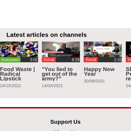
Latest articles on channels
Social
Social
S
Environment
Food Waste |
"You lied to
Happy New
S
Radical
get out of the
Year
Pe
Lipstick
army?"
r
30/08/2021
24/10/2022
14/09/2021
24
Support Us