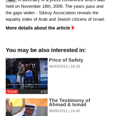
held on November 18th, 2009. The years pass and
spellcheck
the gaps widen - Sikkuy Association reveals the
גופן קריא
equality index of Arab and Jewish citizens of Israel.
More details about the article
ניגודיות צבעים
brightness_low
brightness_high
You may be also interested in:
ניגודיות בהירה
ניגודיות כהה
Price of Safety
06/03/2013 | 16:28
קישורים
font_download
format_underlined
קו תחתי לקישורים
סימון קישורים
Social
‎4:52
flag
cached
The Testimony of
Ahmad & Ismail
איפוס
השארת
08/05/2011 | 10:40
כל
משוב