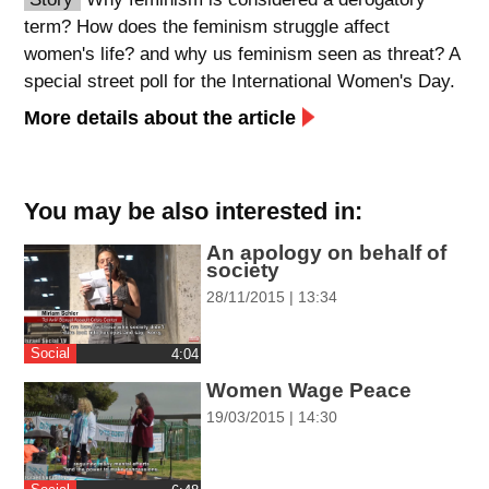
term? How does the feminism struggle affect
spellcheck
women's life? and why us feminism seen as threat? A
גופן קריא
special street poll for the International Women's Day.
More details about the article
ניגודיות צבעים
brightness_low
brightness_high
You may be also interested in:
ניגודיות בהירה
ניגודיות כהה
An apology on behalf of
society
קישורים
28/11/2015 | 13:34
font_download
format_underlined
Social
‎4:04
קו תחתי לקישורים
סימון קישורים
Women Wage Peace
flag
19/03/2015 | 14:30
cached
איפוס
השארת
כל
משוב