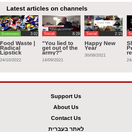
Latest articles on channels
Social
Social
S
Environment
Food Waste |
"You lied to
Happy New
S
Radical
get out of the
Year
Pe
Lipstick
army?"
r
30/08/2021
24/10/2022
14/09/2021
24
Support Us
About Us
Contact Us
לאתר בעברית