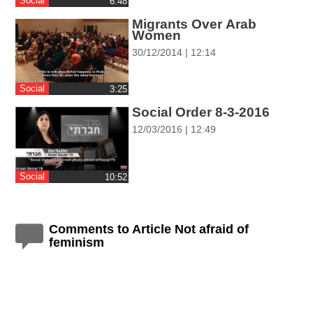
Social
‎6:48
ההגדרות
Migrants Over Arab
Women
30/12/2014 | 12:14
Social
‎3:25
Social Order 8-3-2016
12/03/2016 | 12:49
Social
‎10:52
Comments to Article Not afraid of
feminism