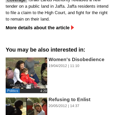
tender on a public land in Jaffa. Jaffa residents intend
spellcheck
to file a claim to the High Court, and fight for the right
גופן קריא
to remain on their land.
More details about the article
ניגודיות צבעים
brightness_low
brightness_high
You may be also interested in:
ניגודיות בהירה
ניגודיות כהה
Women's Disobedience
19/04/2012 | 11:10
קישורים
font_download
format_underlined
קו תחתי לקישורים
סימון קישורים
Politics
‎4:29
flag
cached
Refusing to Enlist
איפוס
השארת
20/05/2012 | 14:37
כל
משוב