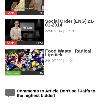
ההגדרות
Social
‎3:33
Social Order [ENG] 21-
01-2014
22/01/2014 | 11:19
Social
‎11:51
Food Waste | Radical
Lipstick
24/10/2022 | 11:21
‎3:02
Environment
Comments to Article Don't sell Jaffa to
the highest bidder!