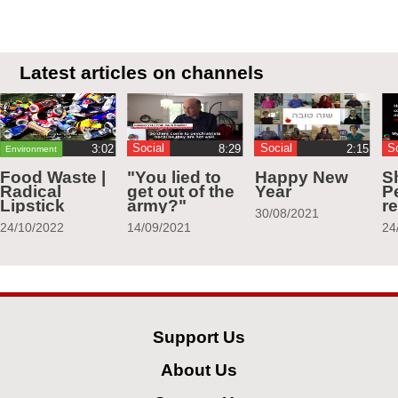
Latest articles on channels
Social
Social
S
Environment
Food Waste |
"You lied to
Happy New
S
Radical
get out of the
Year
Pe
Lipstick
army?"
r
30/08/2021
24/10/2022
14/09/2021
24
Support Us
About Us