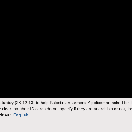
Saturday (28-12-13) to help Palestinian farmers. A policeman asked for th
clear that their ID cards do not specify if they are anarchists or not, t
titles:
English