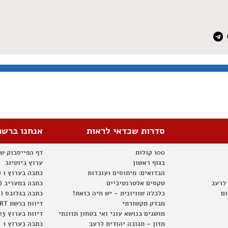
סדרות שכדאי לראות
אנחנו ברשת
100 קולות
דף הפייסבוק ש
בגוף ראשון
ערוץ ביוטיוב
הבדואים: מיתוסים ועובדות
כתבה בערוץ 1 (2012)
 לרעב
טקסים אלטרנטיביים
כתבה במעריב (2012)
ום
כלכלה שוויונית – יש חיה כזאת!
כתבה בגלובס (2012)
מבדק תקשורתי
דיווח ברשת RT
מושגים בנושא עוני ואי בטחון תזונתי
דיווח בערוץ 23
מזון – תגובה יהודית לרעב
כתבה בערוץ 1