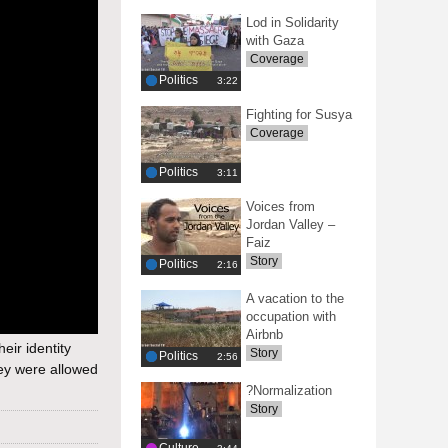
Lod in Solidarity
with Gaza
Coverage
Politics
‎3:22
Fighting for Susya
Coverage
Politics
‎3:11
Voices from
Jordan Valley –
Faiz
Story
Politics
‎2:16
A vacation to the
occupation with
Airbnb
eir identity
Story
Politics
‎2:56
hey were allowed
?Normalization
Story