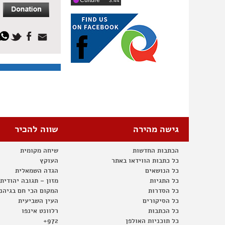
Culture
‎3:44
גישה מהירה
שווה להכיר
הכתבות החדשות
שיחה מקומית
כל כתבות הווידאו באתר
העוקץ
כל הנושאים
הגדה השמאלית
כל התגיות
מזון – תגובה יהודית
כל הסדרות
המקום הכי חם בגיהנ
כל הסיקורים
העין השביעית
כל הכתבות
רלוונט אינפו
כל תוכניות האולפן
972+