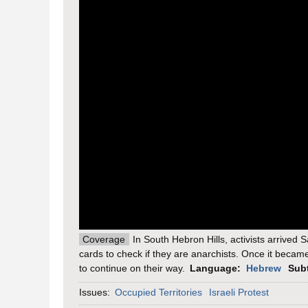
Coverage
In South Hebron Hills, activists arrived 
cards to check if they are anarchists. Once it became 
to continue on their way.
Language:
Hebrew
Sub
Issues:
Occupied Territories
Israeli Protest