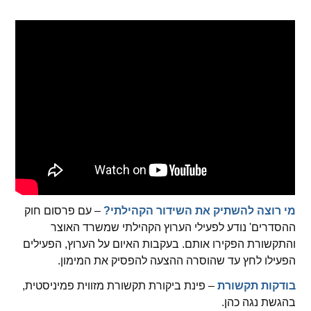
spellcheck
גופן קריא
ניגודיות צבעים
brightness_low
brightness_high
ניגודיות בהירה
ניגודיות כהה
קישורים
מי רוצה להשתיק את השידור הקהילתי?
– עם פרסום חוק
font_download
format_underlined
ההסדרים' נודע לפעילי הערוץ הקהילתי שמשרד האוצר
קו תחתי לקישורים
סימון קישורים
והתקשורת הפקירו אותם. בעקבות האיום על הערוץ, הפעילים
הפעילו לחץ עד שהוסרה ההצעה להפסיק את המימון.
flag
cached
איפוס
השארת
בודקות תקשורת
– פינת ביקורת תקשורת מזווית פמיניסטית,
כל
משוב
בהגשת נגה כהן.