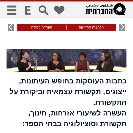
כללי
9
הכתבות החדשות
ספרייה למורה
עוני ו
title
keyboard
visibility_off
ביטול הבהובים
ניווט מקלדת
סימון כותרות
זום
כתבות העוסקות בחופש העיתונות,
zoom_in
zoom_out
התרחק
התקרב
ייצוגים, תקשורת עצמאית וביקורת על
התקשורת.
גופנים
העשרה לשיעורי אזרחות, חינוך,
add_circle_outline
remove_circle_outline
תקשורת וסוציולוגיה בבתי הספר:
Increase font
Decrease font