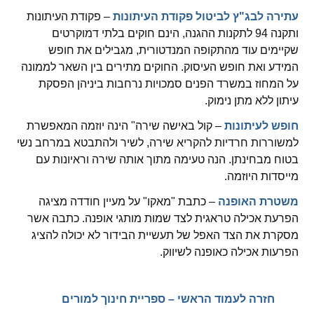
ההגדרות
עתירה לבג"ץ לביטול פקודת העיתונות
– פקודת העיתונות
ותקנה 94 לתקנות ההגנה, הינם חוקים בלתי דמוקרטים
שקיימים עוד מהתקופה המנדטורית, מגבילים את חופש
המידע ואת חופש העיסוק. החוקים מתירים בין השאר לממונה
על המחוז במשרד הפנים סמכויות נרחבות ביניהן הפסקת
עיתון ללא מתן נימוק.
חופש לעיתונות
– קול באישה שירה" הינה יוזמה המאפשרת
למשוררות חרדיות להקריא שירה, לשיר ולהתבטא במרחב נשי
בטוח מבחינתן. הנה טעימה מתוך אותה שירה וראיונות עם
מייסדות היוזמה.
משטרת האופנה
– כתבת "מאקו" על מעיין חודדה מציגה
הפרעת אכילה טראגית לצד שמות מותגי אופנה. כתבה אשר
מסקרת את הצד האפל של תעשיית הבידור לא יכולה להציג
הפרעות אכילה כאופנה לשיווק.
חזרה לעמוד הראשי – ספריית חינוך למורים