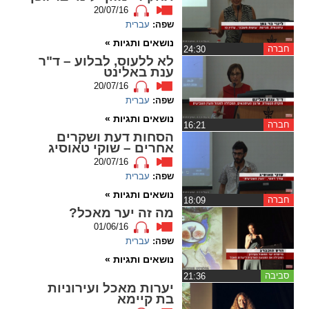
20/07/16
שפה:
עברית
spellcheck
גופן קריא
נושאים ותגיות »
חברה
‏24:30
לא ללעוס, לבלוע – ד"ר
ענת באלינט
20/07/16
ניגודיות צבעים
שפה:
עברית
נושאים ותגיות »
brightness_low
brightness_high
חברה
‏16:21
ניגודיות בהירה
ניגודיות כהה
הסחות דעת ושקרים
אחרים – שוקי טאוסיג
20/07/16
שפה:
עברית
קישורים
נושאים ותגיות »
חברה
‏18:09
מה זה יער מאכל?
font_download
format_underlined
01/06/16
קו תחתי לקישורים
סימון קישורים
שפה:
עברית
נושאים ותגיות »
flag
cached
סביבה
‏21:36
איפוס
השארת
יערות מאכל ועירוניות
בת קיימא
כל
משוב