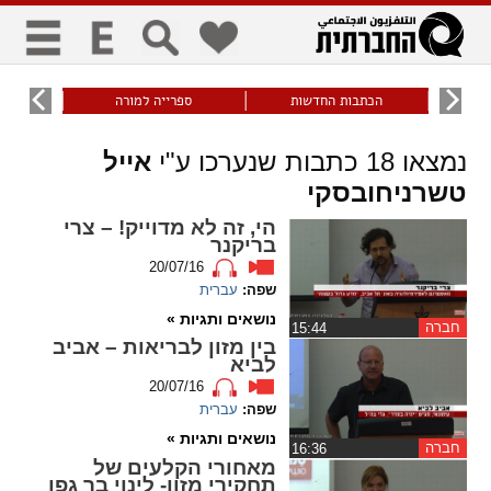
כללי
9
הכתבות החדשות
ספרייה למורה
עוני ו
title
keyboard
visibility_off
נמצאו
18
כתבות שנערכו ע"י
אייל
ביטול הבהובים
ניווט מקלדת
סימון כותרות
טשרניחובסקי
הי, זה לא מדוייק! – צרי
בריקנר
זום
20/07/16
שפה:
עברית
zoom_in
zoom_out
נושאים ותגיות »
התרחק
התקרב
חברה
‏15:44
בין מזון לבריאות – אביב
לביא
20/07/16
גופנים
שפה:
עברית
נושאים ותגיות »
חברה
‏16:36
add_circle_outline
remove_circle_outline
מאחורי הקלעים של
Increase font
Decrease font
תחקירי מזון- לינוי בר גפן