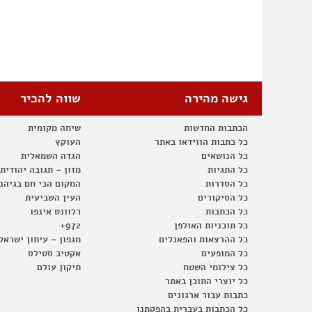
גישה מהירה
שווה להכיר
הכתבות החדשות
שיחה מקומית
כל כתבות הווידאו באתר
העוקץ
כל הנושאים
הגדה השמאלית
כל התגיות
מזון – תגובה יהודית
כל הסדרות
המקום הכי חם בגיהנ
כל הסיקורים
העין השביעית
כל הכתבות
רלוונט אינפו
כל תוכניות האולפן
972+
כל ההרצאות והפאנלים
מגפון – עיתון ישראל
כל המופעים
אקטיב סטילס
כל צילומי השטח
תיקון עולם
כל יוצרי התוכן באתר
כתבות עבור ארגונים
כל הכתבות בעברית בהפקתנו