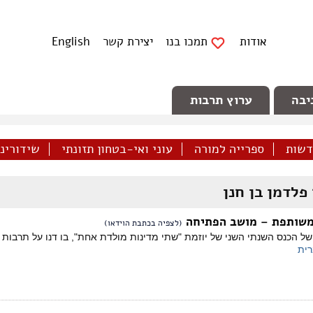
אודות
תמכו בנו
יצירת קשר
English
יבה
ערוץ תרבות
דשות
ספרייה למורה
עוני ואי-בטחון תזונתי
שידורינו 
פלדמן בן חנן
משותפת – מושב הפתיחה
(לצפיה בכתבת הוידאו)
 הכנס השנתי השני של יוזמת "שתי מדינות מולדת אחת", בו דנו על תרבות 
ית