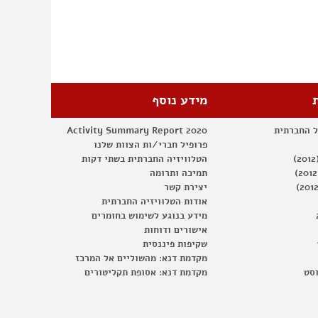
ומולדת
משותפת
–
מושב
הפתיחה
מידע נוסף
ל החברתית
Activity Summary Report 2020
פרופיל חברי/ות הצוות שלנו
הטלוויזיה החברתית בשתי דקות
תמיכה ותרומה
יצירת קשר
אודות הטלוויזיה החברתית
מידע בנוגע לשימוש בחומרים
אישורים ודוחות
שקיפות פיננסית
מקדמת דנא: מהשוליים אל המרכז
וסט
מקדמת דנא: אסופת תקליטורים