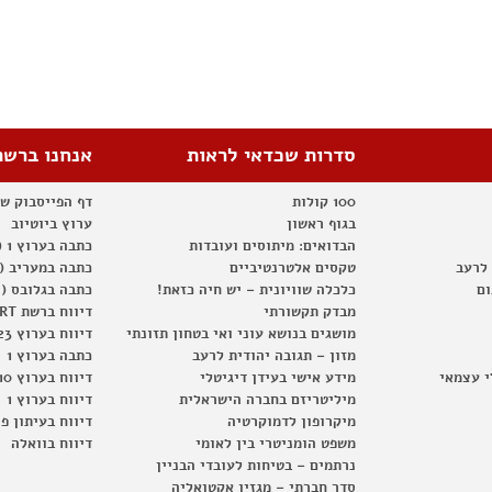
סדרות שכדאי לראות
אנחנו ברשת
100 קולות
דף הפייסבוק ש
בגוף ראשון
ערוץ ביוטיוב
הבדואים: מיתוסים ועובדות
כתבה בערוץ 1 (2012)
 לרעב
טקסים אלטרנטיביים
כתבה במעריב (2012)
ום
כלכלה שוויונית – יש חיה כזאת!
כתבה בגלובס (2012)
מבדק תקשורתי
דיווח ברשת RT
מושגים בנושא עוני ואי בטחון תזונתי
דיווח בערוץ 23
מזון – תגובה יהודית לרעב
כתבה בערוץ 1
י עצמאי
מידע אישי בעידן דיגיטלי
דיווח בערוץ 10
מיליטריזם בחברה הישראלית
דיווח בערוץ 1
מיקרופון לדמוקרטיה
דיווח בעיתון פ
משפט הומניטרי בין לאומי
דיווח בוואלה
נרתמים – בטיחות לעובדי הבניין
סדר חברתי – מגזין אקטואליה