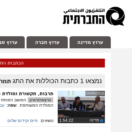
facebook
Youtube
Channel 98
ערוץ מדינה
ערוץ חברה
ערוץ סב
הכתבות הח
תמר 
נמצאו
1
כתבות הכוללות את התג
תרבות, תקשורת ומולדת 
09/06/2016
הרצאה/ראיון
המושב הפותח של
המולדת המשותפת.
שפה:
עבר
מדינה
‏1:54:22
נושאים:
פיוס וקידום שלום