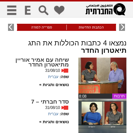
כללי
9
הכתבות החדשות
ספרייה למורה
עוני ו
title
keyboard
visibility_off
נמצאו
4
כתבות הכוללות את התג
ביטול הבהובים
ניווט מקלדת
סימון כותרות
תיאטרון החדר
שיחה עם אמיר אוריין
מתיאטרון החדר
זום
31/08/10
שפה:
עברית
zoom_in
zoom_out
נושאים ותגיות »
התרחק
התקרב
תרבות
‏8:08
סדר חברתי – 7
31/08/10
גופנים
שפה:
עברית
נושאים ותגיות »
add_circle_outline
remove_circle_outline
Increase font
Decrease font