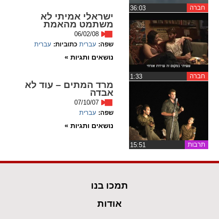
חברה
‏36:03
ישראלי אמיתי לא
spellcheck
משתמט מהאמת
גופן קריא
06/02/08
שפה:
עברית
כתוביות:
עברית
נושאים ותגיות »
ניגודיות צבעים
חברה
‏1:33
מרד המתים – עוד לא
brightness_low
brightness_high
אבדה
ניגודיות בהירה
ניגודיות כהה
07/10/07
שפה:
עברית
נושאים ותגיות »
קישורים
תרבות
‏15:51
font_download
format_underlined
קו תחתי לקישורים
סימון קישורים
תמכו בנו
flag
cached
איפוס
השארת
אודות
כל
משוב