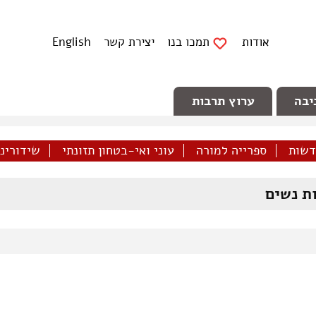
אודות
תמכו בנו
יצירת קשר
English
יבה
ערוץ תרבות
דשות
ספרייה למורה
עוני ואי-בטחון תזונתי
שידורינו 
ת נשים