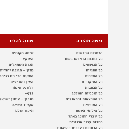
גישה מהירה
שווה להכיר
הכתבות החדשות
שיחה מקומית
כל כתבות הווידאו באתר
העוקץ
כל הנושאים
הגדה השמאלית
כל התגיות
מזון – תגובה יהודית
כל הסדרות
המקום הכי חם בגיהנ
כל הסיקורים
העין השביעית
כל הכתבות
רלוונט אינפו
כל תוכניות האולפן
972+
כל ההרצאות והפאנלים
מגפון – עיתון ישראל
כל המופעים
אקטיב סטילס
כל צילומי השטח
תיקון עולם
כל יוצרי התוכן באתר
כתבות עבור ארגונים
כל הכתבות בעברית בהפקתנו