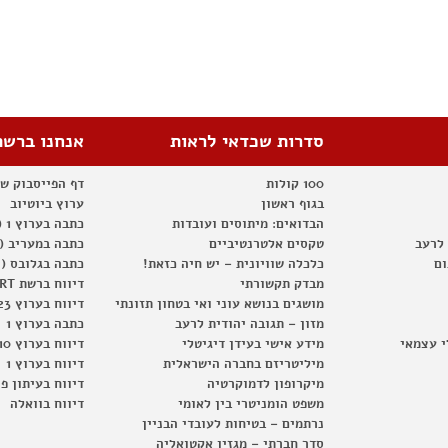
סדרות שכדאי לראות
אנחנו ברשת
100 קולות
דף הפייסבוק ש
בגוף ראשון
ערוץ ביוטיוב
הבדואים: מיתוסים ועובדות
כתבה בערוץ 1 (2012)
 לרעב
טקסים אלטרנטיביים
כתבה במעריב (2012)
ום
כלכלה שוויונית – יש חיה כזאת!
כתבה בגלובס (2012)
מבדק תקשורתי
דיווח ברשת RT
מושגים בנושא עוני ואי בטחון תזונתי
דיווח בערוץ 23
מזון – תגובה יהודית לרעב
כתבה בערוץ 1
י עצמאי
מידע אישי בעידן דיגיטלי
דיווח בערוץ 10
מיליטריזם בחברה הישראלית
דיווח בערוץ 1
מיקרופון לדמוקרטיה
דיווח בעיתון פ
משפט הומניטרי בין לאומי
דיווח בוואלה
נרתמים – בטיחות לעובדי הבניין
סדר חברתי – מגזין אקטואליה