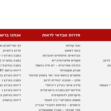
סדרות שכדאי לראות
אנחנו ברשת
100 קולות
דף הפייסבוק ש
בגוף ראשון
ערוץ ביוטיוב
הבדואים: מיתוסים ועובדות
כתבה בערוץ 1 (2012)
 לרעב
טקסים אלטרנטיביים
כתבה במעריב (2012)
ום
כלכלה שוויונית – יש חיה כזאת!
כתבה בגלובס (2012)
מבדק תקשורתי
דיווח ברשת RT
מושגים בנושא עוני ואי בטחון תזונתי
דיווח בערוץ 23
מזון – תגובה יהודית לרעב
כתבה בערוץ 1
י עצמאי
מידע אישי בעידן דיגיטלי
דיווח בערוץ 10
מיליטריזם בחברה הישראלית
דיווח בערוץ 1
מיקרופון לדמוקרטיה
דיווח בעיתון פ
משפט הומניטרי בין לאומי
דיווח בוואלה
נרתמים – בטיחות לעובדי הבניין
סדר חברתי – מגזין אקטואליה