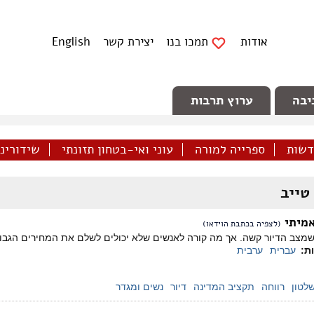
אודות
תמכו בנו
יצירת קשר
English
יבה
ערוץ תרבות
דשות
ספרייה למורה
עוני ואי-בטחון תזונתי
שידורינו 
טייב
אמיתי
(לצפיה בכתבת הוידאו)
שמצב הדיור קשה. אך מה קורה לאנשים שלא יכולים לשלם את המחירים הגבוהים
ות:
עברית
ערבית
שלטון
רווחה
תקציב המדינה
דיור
נשים ומגדר