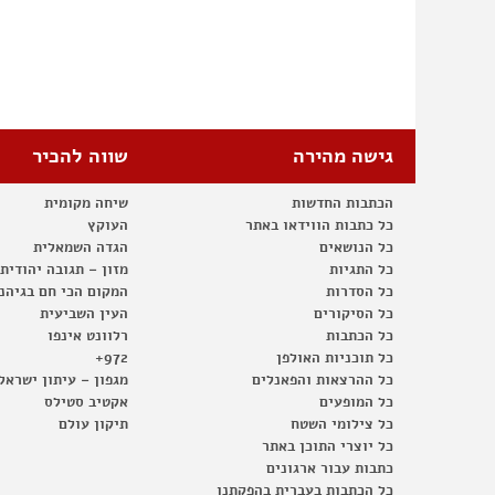
גישה מהירה
שווה להכיר
הכתבות החדשות
שיחה מקומית
כל כתבות הווידאו באתר
העוקץ
כל הנושאים
הגדה השמאלית
כל התגיות
מזון – תגובה יהודית
כל הסדרות
המקום הכי חם בגיהנ
כל הסיקורים
העין השביעית
כל הכתבות
רלוונט אינפו
כל תוכניות האולפן
972+
כל ההרצאות והפאנלים
מגפון – עיתון ישראל
כל המופעים
אקטיב סטילס
כל צילומי השטח
תיקון עולם
כל יוצרי התוכן באתר
כתבות עבור ארגונים
כל הכתבות בעברית בהפקתנו