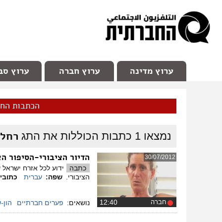
facebook
Youtube
Channel 98
ערוץ מדינה
ערוץ חברה
ערוץ סב
הכתבות הח
רחל 
נמצאו
1
כתבות הכוללות את התג
הדיור הציבורי-הסיפור ה
30/07/2012
כתבה
ידוע לכל אזרח ישראל 
הציבורי.
שפה:
עברית
כתובי
חברה
‏12:40
נושאים:
פערים חברתיים
הון-