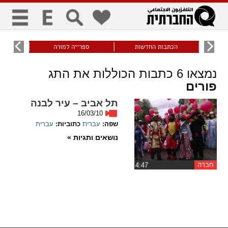
כללי
9
הכתבות החדשות
ספרייה למורה
עוני ו
title
keyboard
visibility_off
נמצאו
6
כתבות הכוללות את התג
ביטול הבהובים
ניווט מקלדת
סימון כותרות
פורים
תל אביב – עיר לבנה
זום
16/03/10
שפה:
עברית
כתוביות:
עברית
zoom_in
zoom_out
נושאים ותגיות »
התרחק
התקרב
חברה
גופנים
‏4:47
add_circle_outline
remove_circle_outline
Increase font
Decrease font