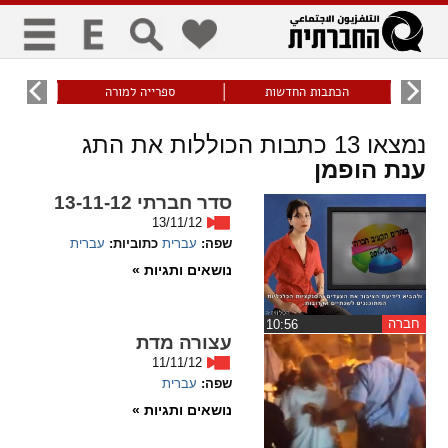
כללי
9
הכתבות החדשות
ספרייה למורה
עוני ו
title
keyboard
visibility_off
נמצאו
13
כתבות הכוללות את התג
ביטול הבהובים
ניווט מקלדת
סימון כותרות
ענת הופמן
סדר חברתי 13-11-12
13/11/12
זום
שפה:
עברית
כתוביות:
עברית
נושאים ותגיות »
zoom_in
zoom_out
התרחק
התקרב
חברה
‏10:56
עצורה מדת
11/11/12
גופנים
שפה:
עברית
נושאים ותגיות »
add_circle_outline
remove_circle_outline
Increase font
Decrease font