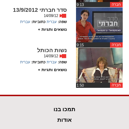
חברה
‏9:13
סדר חברתי 13/9/2012
spellcheck
14/09/12
גופן קריא
שפה:
עברית
כתוביות:
עברית
נושאים ותגיות »
ניגודיות צבעים
חברה
‏9:15
נשות הכותל
brightness_low
brightness_high
14/09/12
ניגודיות בהירה
ניגודיות כהה
שפה:
עברית
כתוביות:
עברית
נושאים ותגיות »
קישורים
חברה
‏1:50
font_download
format_underlined
קו תחתי לקישורים
סימון קישורים
תמכו בנו
flag
cached
איפוס
השארת
אודות
כל
משוב