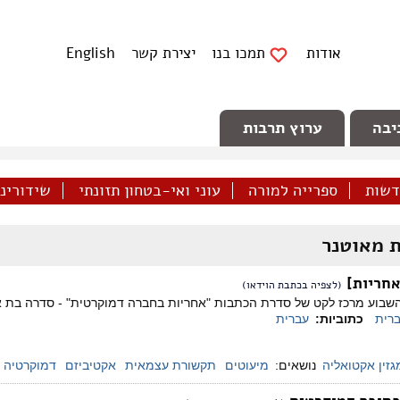
אודות
תמכו בנו
יצירת קשר
English
יבה
ערוץ תרבות
דשות
ספרייה למורה
עוני ואי-בטחון תזונתי
שידורינו 
 מאוטנר
(לצפיה בכתבת הוידאו)
שבוע מרכז לקט של סדרת הכתבות "אחריות בחברה דמוקרטית" - סדרה בת ארב
רית
כתוביות:
עברית
גזין אקטואליה
נושאים:
מיעוטים
תקשורת עצמאית
אקטיביזם
דמוקרטיה