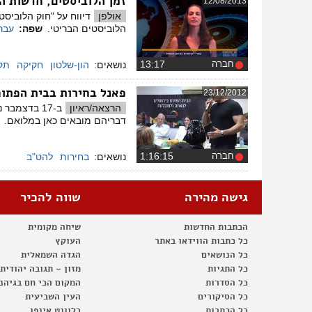
זמן הלוביסטים, חדשות ה
12/08/2013
אולפן
דיווח על "חוק הלוביס
הלוביסטים הבריטי.
שפה:
עבר
חברה
‏13:17
נושאים:
הון-שלטון
חקיקה
תק
פאנל בחירות בבית הפתו
23/12/2012
הרצאה/ראיון
ב-17 בדצמב
דבריהם מובאים כאן במלואם.
חברה
‏1:16:15
נושאים:
בחירות
להט"ב
גישה מהירה
שווה להכיר
הכתבות החדשות
שיחה מקומית
כל כתבות הווידאו באתר
העוקץ
כל הנושאים
הגדה השמאלית
כל התגיות
מזון – תגובה יהודית
כל הסדרות
המקום הכי חם בגיהנ
כל הסיקורים
העין השביעית
כל הכתבות
רלוונט אינפו