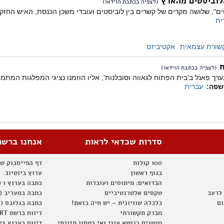
לוביסטים מהארץ
(לצפיה בכתבת הוידאו)
טים", שלושה מקרים של קשרים בין לוביסטים ועובדי משכן הכנסת, האיש החזק 
ית
שורת עצמאית
אקטיביזם
ח
(לצפיה בכתבת הוידאו)
ר נערך פאנל ב'בית הפתוח לגאווה וסובלנות', אליו הוזמנו נציגי המפלגות 
שפה:
עברית
סדרות שכדאי לראות
אנחנו ברשת
100 קולות
דף הפייסבוק ש
בגוף ראשון
ערוץ ביוטיוב
הבדואים: מיתוסים ועובדות
כתבה בערוץ 1 (2012)
 לרעב
טקסים אלטרנטיביים
כתבה במעריב (2012)
ום
כלכלה שוויונית – יש חיה כזאת!
כתבה בגלובס (2012)
מבדק תקשורתי
דיווח ברשת RT
מושגים בנושא עוני ואי בטחון תזונתי
דיווח בערוץ 23