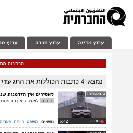
facebook
Youtube
Channel 98
ערוץ מדינה
ערוץ חברה
ערוץ סב
הכתבות הח
עדי 
נמצאו
4
כתבות הכוללות את התג
לאסירים אין הזדמנות שני
18/06/2014
כתבה
לאסירים אין הזדמנות 
חברה
‏6:42
נושאים:
משפט
רווחה
פערים 