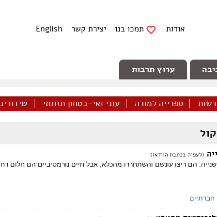
אודות
תמכו בנו
יצירת קשר
English
יבה
ערוץ תרבות
דשות
ספרייה למורה
עוני ואי-בטחון תזונתי
שידורינו 
קול
יה
(לצפיה בכתבת הוידאו)
שנייה. הם ריצו עונשם והשתחררו מהכלא, אבל חיים נורמטיביים הם חלום רח
חברתיים