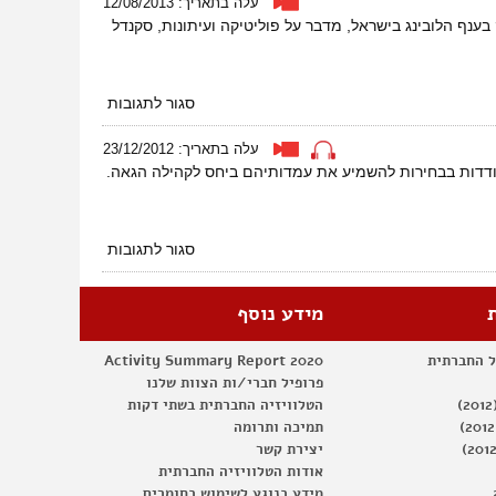
עלה בתאריך: 12/08/2013
הזדמנות
בענף הלובינג בישראל, מדבר על פוליטיקה ועיתונות, סקנדל
שנייה
על
סגור לתגובות
זמן
הלוביסטים,
עלה בתאריך: 23/12/2012
חדשות
המתמודדות בבחירות להשמיע את עמדותיהם ביחס לקהילה הגאה.
הלוביסטים
מהארץ
על
סגור לתגובות
פאנל
בחירות
בבית
מידע נוסף
הפתוח
ל החברתית
Activity Summary Report 2020
פרופיל חברי/ות הצוות שלנו
הטלוויזיה החברתית בשתי דקות
תמיכה ותרומה
יצירת קשר
אודות הטלוויזיה החברתית
מידע בנוגע לשימוש בחומרים