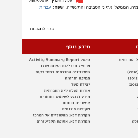
עלה בתאריך: 29/06/2016
משפיע
שפה:
עברית
המדע
על
מקבלי
החלטות?
על
סגור לתגובות
הוועידה
השנתית
למדע
מידע נוסף
ולסביבה
2016
ל החברתית
Activity Summary Report 2020
פרופיל חברי/ות הצוות שלנו
הטלוויזיה החברתית בשתי דקות
תמיכה ותרומה
יצירת קשר
אודות הטלוויזיה החברתית
מידע בנוגע לשימוש בחומרים
אישורים ודוחות
שקיפות פיננסית
מקדמת דנא: מהשוליים אל המרכז
וסט
מקדמת דנא: אסופת תקליטורים