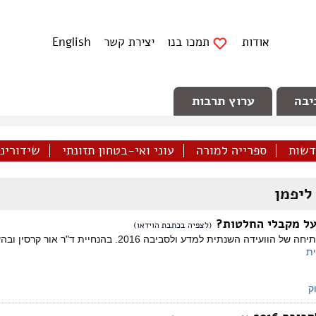
אודות
תמכו בנו
יצירת קשר
English
יבה
ערוץ תרבות
דשות
ספרייה למורה
עוני ואי-בטחון תזונתי
שידורינו 
ליפמן
על מקבלי החלטות?
(לצפיה בכתבת הוידאו)
פאנל מערב הפתיחה של הוועידה השנתית למדע ולס
ת
ק