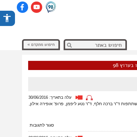
חיפוש מתקדם »
בערוץ 98
עלה בתאריך: 30/06/2016
ביבה 2016. בהנחיית ד"ר אור קרסין ובהשתתפות ד"ר ברכה חלף, ד"ר נטע ליפמן, פרופ' אופירה אילון,
על
סגור לתגובות
האם
וכיצד