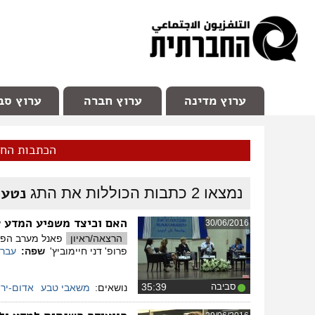
facebook
Youtube
Channel 98
ערוץ מדינה
ערוץ חברה
ערוץ סב
הכתבות הח
נטע 
נמצאו
2
כתבות הכוללות את התג
האם וכיצד משפיע המדע 
30/06/2016
הרצאה/ראיון
פרופ' דני חיימוביץ' ​
שפה:
עברי
סביבה
‏35:39
נושאים:
משאבי טבע
אדום-ירו