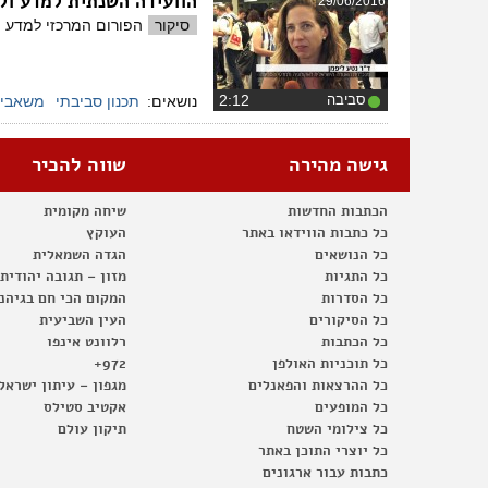
הוועידה השנתית למדע ולסבי
29/06/2016
סיקור
הפורום המרכזי למדע ולסביבה בישראל. למעלה מ-150 הרצאו
סביבה
‏2:12
נושאים:
תכנון סביבתי
משאבי 
גישה מהירה
שווה להכיר
הכתבות החדשות
שיחה מקומית
כל כתבות הווידאו באתר
העוקץ
כל הנושאים
הגדה השמאלית
כל התגיות
מזון – תגובה יהודית
כל הסדרות
המקום הכי חם בגיהנ
כל הסיקורים
העין השביעית
כל הכתבות
רלוונט אינפו
כל תוכניות האולפן
972+
כל ההרצאות והפאנלים
מגפון – עיתון ישראל
כל המופעים
אקטיב סטילס
כל צילומי השטח
תיקון עולם
כל יוצרי התוכן באתר
כתבות עבור ארגונים