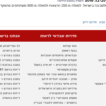
בה 2016
(לצפיה בכתבת הוידאו)
ת ולמעלה מ-600 משתתפים מהאקדמיה, הממשל, ארגוני הסביבה והתעשייה.​
טבע
אדום-ירוק
סדרות שכדאי לראות
אנחנו ברשת
100 קולות
דף הפייסבוק ש
בגוף ראשון
ערוץ ביוטיוב
הבדואים: מיתוסים ועובדות
כתבה בערוץ 1 (2012)
 לרעב
טקסים אלטרנטיביים
כתבה במעריב (2012)
ום
כלכלה שוויונית – יש חיה כזאת!
כתבה בגלובס (2012)
מבדק תקשורתי
דיווח ברשת RT
מושגים בנושא עוני ואי בטחון תזונתי
דיווח בערוץ 23
מזון – תגובה יהודית לרעב
כתבה בערוץ 1
י עצמאי
מידע אישי בעידן דיגיטלי
דיווח בערוץ 10
מיליטריזם בחברה הישראלית
דיווח בערוץ 1
מיקרופון לדמוקרטיה
דיווח בעיתון פ
משפט הומניטרי בין לאומי
דיווח בוואלה
נרתמים – בטיחות לעובדי הבניין