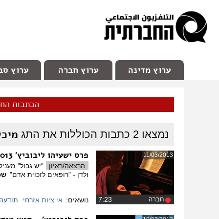
facebook
Youtube
Channel 98
ערוץ מדינה
ערוץ חברה
ערוץ סב
הכתבות הח
מיכל
נמצאו
2
כתבות הכוללות את התג
פרס ישעיהו ליבוביץ' 2013
11/03/2013
הרצאה/ראיון
"יש גבול" מעניק
ולדן - "רופאים לזכוית אדם"
שפ
חברה
‏7:23
נושאים:
אי ציות אזרחי
תודעה 