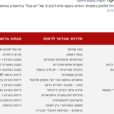
קלי
(לצפיה בכתבת הוידאו)
כל סלומון בפסנתר הופיעו בטקס פרס ליבוביץ' של "יש גבול" בתיאטרון צוותא.
בית
סדרות שכדאי לראות
אנחנו ברשת
100 קולות
דף הפייסבוק ש
בגוף ראשון
ערוץ ביוטיוב
הבדואים: מיתוסים ועובדות
כתבה בערוץ 1 (2012)
 לרעב
טקסים אלטרנטיביים
כתבה במעריב (2012)
ום
כלכלה שוויונית – יש חיה כזאת!
כתבה בגלובס (2012)
מבדק תקשורתי
דיווח ברשת RT
מושגים בנושא עוני ואי בטחון תזונתי
דיווח בערוץ 23
מזון – תגובה יהודית לרעב
כתבה בערוץ 1
י עצמאי
מידע אישי בעידן דיגיטלי
דיווח בערוץ 10
מיליטריזם בחברה הישראלית
דיווח בערוץ 1
מיקרופון לדמוקרטיה
דיווח בעיתון פ
משפט הומניטרי בין לאומי
דיווח בוואלה
נרתמים – בטיחות לעובדי הבניין