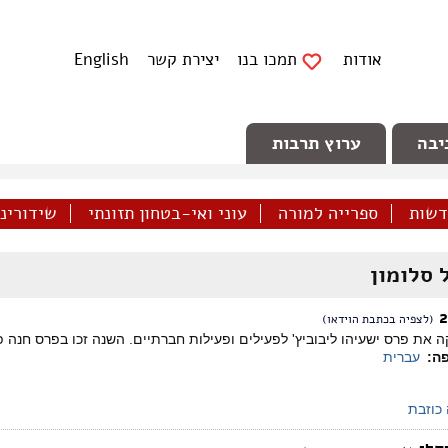
אודות
תמכו בנו
יצירת קשר
English
יבה
ערוץ תרבות
דשות
ספרייה למורה
עוני ואי-בטחון תזונתי
שידורינו 
 סלומון
(לצפיה בכתבת הוידאו)
ה את פרס ישעיהו ליבוביץ' לפעילים ופעילות חברתיים. השנה זכו בפרס חנה פרי
ה:
עברית
כוזבת