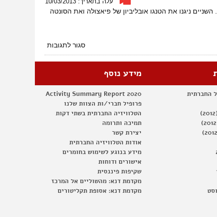
עלה בתאריך: 10/03/2013
ליבוביץ'
 השניים ניגנו את הטנגו אובליביון של פיאצולה ואת הסונטה
2013
על
סגור לתגובות
פרס
ליבוביץ'
–
מידע נוסף
קטע
מוסיקלי
ל החברתית
Activity Summary Report 2020
פרופיל חברי/ות הצוות שלנו
הטלוויזיה החברתית בשתי דקות
תמיכה ותרומה
יצירת קשר
אודות הטלוויזיה החברתית
מידע בנוגע לשימוש בחומרים
אישורים ודוחות
שקיפות פיננסית
מקדמת דנא: מהשוליים אל המרכז
וסט
מקדמת דנא: אסופת תקליטורים