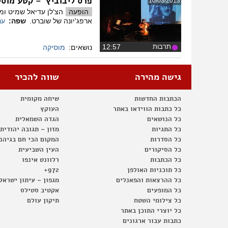
פרס ליבוביץ' – קטע מוסי
10/03/2013
הופעה
הצ'לן עדיאל שמיט ומי
ארפג'יונה של שוברט.
שפה:
ער
תרבות
‏12:57
נושאים:
מוסיקה
גישה מהירה
שווה להכיר
הכתבות החדשות
שיחה מקומית
כל כתבות הווידאו באתר
העוקץ
כל הנושאים
הגדה השמאלית
כל התגיות
מזון – תגובה יהודית
כל הסדרות
המקום הכי חם בגיהנ
כל הסיקורים
העין השביעית
כל הכתבות
רלוונט אינפו
כל תוכניות האולפן
972+
כל ההרצאות והפאנלים
מגפון – עיתון ישראל
כל המופעים
אקטיב סטילס
כל צילומי השטח
תיקון עולם
כל יוצרי התוכן באתר
כתבות עבור ארגונים