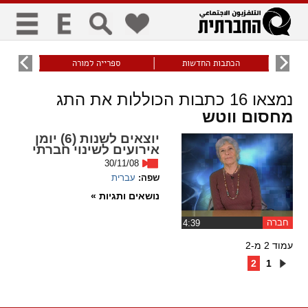
כללי
9
הכתבות החדשות
ספרייה למורה
עוני ו
title
keyboard
visibility_off
נמצאו
16
כתבות הכוללות את התג
ביטול הבהובים
ניווט מקלדת
סימון כותרות
מחסום ווטש
יוצאים לשנות (6) יומן
זום
אירועים לשינוי חברתי
30/11/08
zoom_in
zoom_out
שפה:
עברית
התרחק
התקרב
נושאים ותגיות »
חברה
גופנים
‏4:39
עמוד 2 מ-2
add_circle_outline
remove_circle_outline
2
1
Increase font
Decrease font