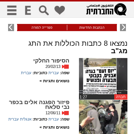
כללי
9
הכתבות החדשות
ספרייה למורה
עוני ו
title
keyboard
visibility_off
נמצאו
8
כתבות הכוללות את התג
ביטול הבהובים
ניווט מקלדת
סימון כותרות
מג"ב
הסיפור החלקי
20/02/13
זום
שפה:
עברית
כתוביות:
עברית
נושאים ותגיות »
zoom_in
zoom_out
התרחק
התקרב
חברה
‏1:27
פיזור הפגנה אלים בכפר
נבי סלאח
גופנים
12/06/11
שפה:
עברית
כתוביות:
אנגלית
עברית
add_circle_outline
remove_circle_outline
נושאים ותגיות »
Increase font
Decrease font