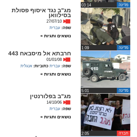
מדינה
‏03:14
מג"ב נגד איסוף פסולת
spellcheck
בסילוואן
גופן קריא
27/07/10
שפה:
עברית
נושאים ותגיות »
ניגודיות צבעים
מדינה
‏1:09
חרבתא אל מיסבאח 443
brightness_low
brightness_high
01/01/08
ניגודיות בהירה
ניגודיות כהה
שפה:
עברית
כתוביות:
אנגלית
נושאים ותגיות »
קישורים
מדינה
‏5:01
מג"ב בפלורנטין
font_download
format_underlined
14/10/06
קו תחתי לקישורים
סימון קישורים
שפה:
עברית
נושאים ותגיות »
flag
cached
איפוס
השארת
כל
משוב
חברה
‏2:05