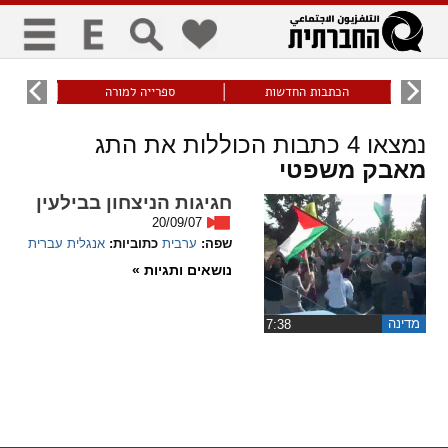
כללי
9
הכתבות החדשות
ספרייה למורה
עוני ו
title
keyboard
visibility_off
נמצאו
4
כתבות הכוללות את התג
ביטול הבהובים
ניווט מקלדת
סימון כותרות
מאבק משפטי
חגיגות הניצחון בבילעין
זום
20/09/07
שפה:
ערבית
כתוביות:
אנגלית
עברית
zoom_in
zoom_out
נושאים ותגיות »
התרחק
התקרב
מדינה
גופנים
‏7:38
add_circle_outline
remove_circle_outline
Increase font
Decrease font