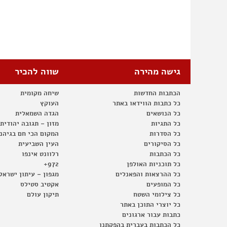
גישה מהירה
שווה להכיר
הכתבות החדשות
שיחה מקומית
כל כתבות הווידאו באתר
העוקץ
כל הנושאים
הגדה השמאלית
כל התגיות
מזון – תגובה יהודית
כל הסדרות
המקום הכי חם בגיהנ
כל הסיקורים
העין השביעית
כל הכתבות
רלוונט אינפו
כל תוכניות האולפן
972+
כל ההרצאות והפאנלים
מגפון – עיתון ישראל
כל המופעים
אקטיב סטילס
כל צילומי השטח
תיקון עולם
כל יוצרי התוכן באתר
כתבות עבור ארגונים
כל הכתבות בעברית בהפקתנו