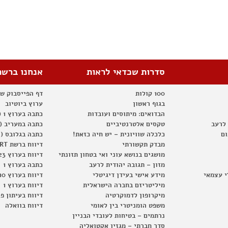
סדרות שכדאי לראות
אנחנו ברשת
100 קולות
דף הפייסבוק ש
בגוף ראשון
ערוץ ביוטיוב
הבדואים: מיתוסים ועובדות
כתבה בערוץ 1 (2012)
 לרעב
טקסים אלטרנטיביים
כתבה במעריב (2012)
ום
כלכלה שוויונית – יש חיה כזאת!
כתבה בגלובס (2012)
מבדק תקשורתי
דיווח ברשת RT
מושגים בנושא עוני ואי בטחון תזונתי
דיווח בערוץ 23
מזון – תגובה יהודית לרעב
כתבה בערוץ 1
י עצמאי
מידע אישי בעידן דיגיטלי
דיווח בערוץ 10
מיליטריזם בחברה הישראלית
דיווח בערוץ 1
מיקרופון לדמוקרטיה
דיווח בעיתון פ
משפט הומניטרי בין לאומי
דיווח בוואלה
נרתמים – בטיחות לעובדי הבניין
סדר חברתי – מגזין אקטואליה