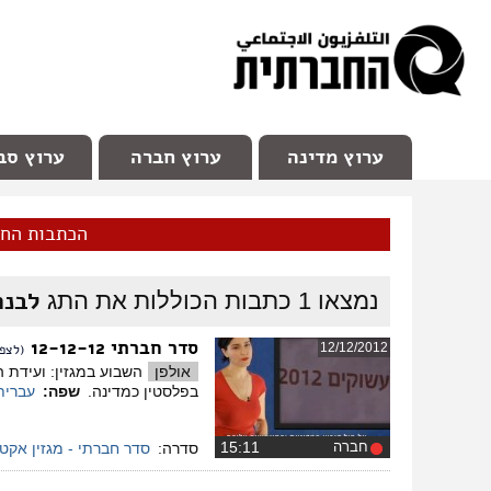
facebook
Youtube
Channel 98
ערוץ מדינה
ערוץ חברה
ערוץ סב
הכתבות הח
לבנה
נמצאו
1
כתבות הכוללות את התג
סדר חברתי 12-12-12
12/12/2012
(לצפי
אולפן
השבוע במגזין: ועידת 
בפלסטין כמדינה.
שפה:
עברית
חברה
‏15:11
סדרה:
סדר חברתי - מגזין אקט