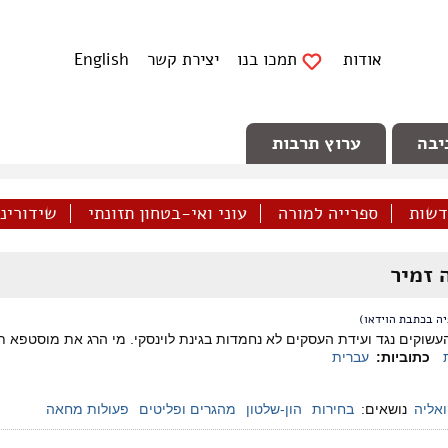
אודות
תמכו בנו
יצירת קשר
English
יבה
ערוץ תרבות
דשות
ספרייה למורה
עוני ואי-בטחון תזונתי
שידורינו 
 זמיר
ה בכתבת הוידאו)
העשוקים נגד ועידת העסקים לא נחמדות בגינת לוינסקי. מי הרג את מוסטפא
כתוביות:
עברית
ואליה
נושאים:
בחירות
הון-שלטון
מהגרים ופליטים
פעולות מחאה