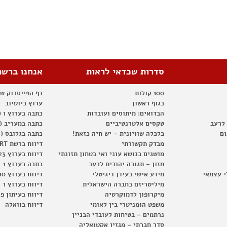
סדרות שכדאי לראות
אנחנו ברשת
100 קולות
דף הפייסבוק ש
בגוף ראשון
ערוץ ביוטיוב
הבדואים: מיתוסים ועובדות
כתבה בערוץ 1 (2012)
 לרעב
טקסים אלטרנטיביים
כתבה במעריב (2012)
ום
כלכלה שוויונית – יש חיה כזאת!
כתבה בגלובס (2012)
מבדק תקשורתי
דיווח ברשת RT
מושגים בנושא עוני ואי בטחון תזונתי
דיווח בערוץ 23
מזון – תגובה יהודית לרעב
כתבה בערוץ 1
י עצמאי
מידע אישי בעידן דיגיטלי
דיווח בערוץ 10
מיליטריזם בחברה הישראלית
דיווח בערוץ 1
מיקרופון לדמוקרטיה
דיווח בעיתון פ
משפט הומניטרי בין לאומי
דיווח בוואלה
נרתמים – בטיחות לעובדי הבניין
סדר חברתי – מגזין אקטואליה