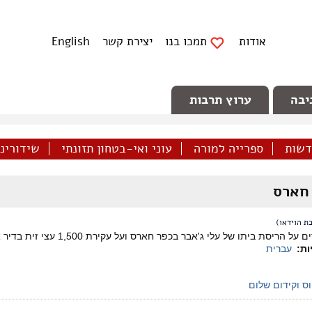
אודות
תמכו בנו
יצירת קשר
English
יבה
ערוץ תרבות
דשות
ספרייה למורה
עוני ואי-בטחון תזונתי
שידורינו 
חארס
ת הוידאו)
לי ג'אבר בכפר חארס ועל עקירת 1,500 עצי זית בדיר איסתא בטענה שהם ניטעו אחרי שהאזור הוכרז כשמורת טבע.
ות:
עברית
וס וקידום שלום