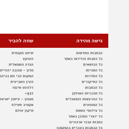
גישה מהירה
שווה להכיר
הכתבות החדשות
שיחה מקומית
כל כתבות הווידאו באתר
העוקץ
כל הנושאים
הגדה השמאלית
כל התגיות
מזון – תגובה יהודית
כל הסדרות
המקום הכי חם בגיהנ
כל הסיקורים
העין השביעית
כל הכתבות
רלוונט אינפו
כל תוכניות האולפן
972+
כל ההרצאות והפאנלים
מגפון – עיתון ישראל
כל המופעים
אקטיב סטילס
כל צילומי השטח
תיקון עולם
כל יוצרי התוכן באתר
כתבות עבור ארגונים
כל הכתבות בעברית בהפקתנו