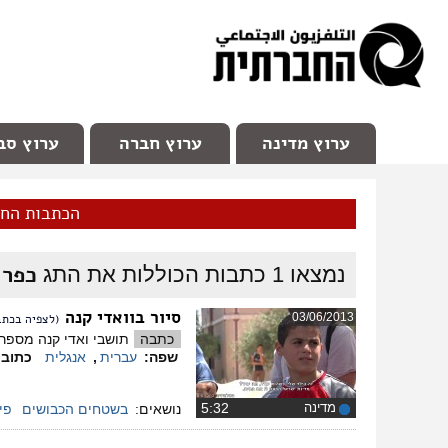
facebook
Youtube
Channel 98
ערוץ מדינה
ערוץ חברה
ערוץ סב
הכתבות הח
כפר 
נמצאו
1
כתבות הכוללות את התג
סיור בוואדי קנה
03/06/2013
(לצפיה בכתב
כתבה
תושבי ואדי קנה מספרים על הריסת ביתו של ע
שפה:
עברית
,
אנגלית
כתובי
מדינה
‏5:32
נושאים:
בשטחים הכבושים
פי