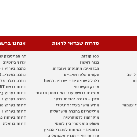
סדרות שכדאי לראות
אנחנו ברשת
100 קולות
דף הפייסבוק ש
בגוף ראשון
ערוץ ביוטיוב
הבדואים: מיתוסים ועובדות
כתבה בערוץ 1 (2012)
 לרעב
טקסים אלטרנטיביים
כתבה במעריב (2012)
ום
כלכלה שוויונית – יש חיה כזאת!
כתבה בגלובס (2012)
מבדק תקשורתי
דיווח ברשת RT
מושגים בנושא עוני ואי בטחון תזונתי
דיווח בערוץ 23
מזון – תגובה יהודית לרעב
כתבה בערוץ 1
י עצמאי
מידע אישי בעידן דיגיטלי
דיווח בערוץ 10
מיליטריזם בחברה הישראלית
דיווח בערוץ 1
מיקרופון לדמוקרטיה
דיווח בעיתון פ
משפט הומניטרי בין לאומי
דיווח בוואלה
נרתמים – בטיחות לעובדי הבניין
סדר חברתי – מגזין אקטואליה