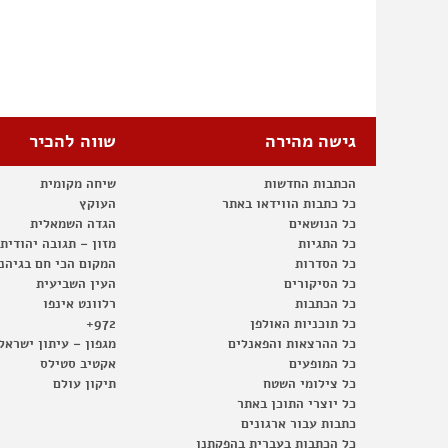
גישה מהירה
שווה להכיר
הכתבות החדשות
שיחה מקומית
כל כתבות הווידאו באתר
העוקץ
כל הנושאים
הגדה השמאלית
כל התגיות
מזון – תגובה יהודית
כל הסדרות
המקום הכי חם בגיהנ
כל הסיקורים
העין השביעית
כל הכתבות
רלוונט אינפו
כל תוכניות האולפן
972+
כל ההרצאות והפאנלים
מגפון – עיתון ישראל
כל המופעים
אקטיב סטילס
כל צילומי השטח
תיקון עולם
כל יוצרי התוכן באתר
כתבות עבור ארגונים
כל הכתבות בעברית בהפקתנו