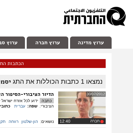
facebook
Youtube
Channel 98
ערוץ מדינה
ערוץ חברה
ערוץ סב
הכתבות הח
יסמי
נמצאו
1
כתבות הכוללות את התג
הדיור הציבורי-הסיפור ה
30/07/2012
כתבה
ידוע לכל אזרח ישראל 
הציבורי.
שפה:
עברית
כתובי
חברה
‏12:40
נושאים:
הון-שלטון
רווחה
תקצ