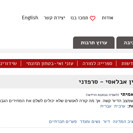
אודות
תמכו בנו
יצירת קשר
English
יבה
ערוץ תרבות
דשות
ספרייה למורה
עוני ואי-בטחון תזונתי
שידורינו 
ן אבלאסי - סרפדני
אמיתי
(לצפיה בכתבת הוידאו)
שמצב הדיור קשה. אך מה קורה לאנשים שלא יכולים לשלם את המחירים הגבוהים
ות:
ערבית
עברית
יב המדינה
דיור
נשים ומגדר
פערים חברתיים