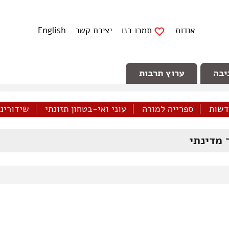
אודות
תמכו בנו
יצירת קשר
English
יבה
ערוץ תרבות
דשות
ספרייה למורה
עוני ואי-בטחון תזונתי
שידורינו 
 מדינתי