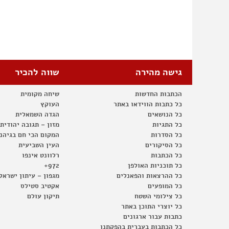
גישה מהירה
שווה להכיר
הכתבות החדשות
שיחה מקומית
כל כתבות הווידאו באתר
העוקץ
כל הנושאים
הגדה השמאלית
כל התגיות
מזון – תגובה יהודית
כל הסדרות
המקום הכי חם בגיהנ
כל הסיקורים
העין השביעית
כל הכתבות
רלוונט אינפו
כל תוכניות האולפן
972+
כל ההרצאות והפאנלים
מגפון – עיתון ישראל
כל המופעים
אקטיב סטילס
כל צילומי השטח
תיקון עולם
כל יוצרי התוכן באתר
כתבות עבור ארגונים
כל הכתבות בעברית בהפקתנו