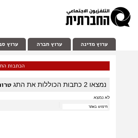
facebook
Youtube
Channel 98
ערוץ מדינה
ערוץ חברה
ערוץ סב
הכתבות הח
טרור
נמצאו
2
כתבות הכוללות את התג
לא נמצא