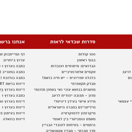
סדרות שכדאי לראות
אנחנו ברשת
100 קולות
דף הפייסבוק ש
בגוף ראשון
ערוץ ביוטיוב
הבדואים: מיתוסים ועובדות
כתבה בערוץ 1 (2012)
 לרעב
טקסים אלטרנטיביים
כתבה במעריב (2012)
ום
כלכלה שוויונית – יש חיה כזאת!
כתבה בגלובס (2012)
מבדק תקשורתי
דיווח ברשת RT
מושגים בנושא עוני ואי בטחון תזונתי
דיווח בערוץ 23
מזון – תגובה יהודית לרעב
כתבה בערוץ 1
י עצמאי
מידע אישי בעידן דיגיטלי
דיווח בערוץ 10
מיליטריזם בחברה הישראלית
דיווח בערוץ 1
מיקרופון לדמוקרטיה
דיווח בעיתון פ
משפט הומניטרי בין לאומי
דיווח בוואלה
נרתמים – בטיחות לעובדי הבניין
סדר חברתי – מגזין אקטואליה