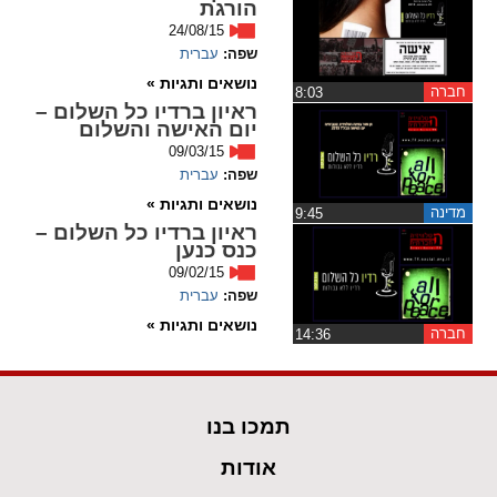
הורגת
24/08/15
spellcheck
שפה:
עברית
גופן קריא
נושאים ותגיות »
חברה
‏8:03
ראיון ברדיו כל השלום –
יום האישה והשלום
ניגודיות צבעים
09/03/15
שפה:
עברית
brightness_low
brightness_high
נושאים ותגיות »
מדינה
‏9:45
ניגודיות בהירה
ניגודיות כהה
ראיון ברדיו כל השלום –
כנס כנען
09/02/15
שפה:
עברית
קישורים
נושאים ותגיות »
חברה
‏14:36
font_download
format_underlined
קו תחתי לקישורים
סימון קישורים
flag
cached
תמכו בנו
איפוס
השארת
אודות
כל
משוב