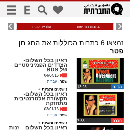
כללי
9
הכתבות החדשות
ספרייה למורה
עוני ו
title
keyboard
visibility_off
נמצאו
6
כתבות הכוללות את התג
חן
ביטול הבהובים
ניווט מקלדת
סימון כותרות
פטר
ראיון בכל השלום-
הצדדים הפמיניסטיים
זום
של BDS
04/04/16
zoom_in
zoom_out
שפה:
עברית
התרחק
התקרב
מדינה
‏13:23
נושאים ותגיות »
ראיון בכל השלום-
תקשורת אלטרנטיבית
מתחזקת
גופנים
03/01/16
שפה:
עברית
add_circle_outline
remove_circle_outline
חברה
‏7:58
נושאים ותגיות »
Increase font
Decrease font
ראיון בכל השלום – זנות