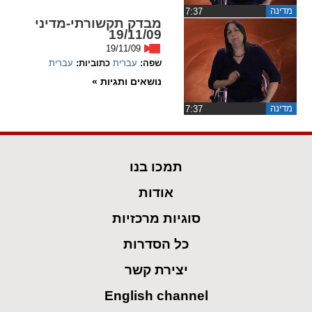
מדינה
‏7:37
מבדק תקשורתי-מדיני
spellcheck
19/11/09
גופן קריא
19/11/09
שפה:
עברית
כתוביות:
עברית
נושאים ותגיות »
ניגודיות צבעים
מדינה
‏7:37
brightness_low
brightness_high
ניגודיות בהירה
ניגודיות כהה
תמכו בנו
קישורים
אודות
סוגיות מרכזיות
font_download
format_underlined
קו תחתי לקישורים
סימון קישורים
כל הסדרות
flag
cached
יצירת קשר
איפוס
השארת
English channel
כל
משוב