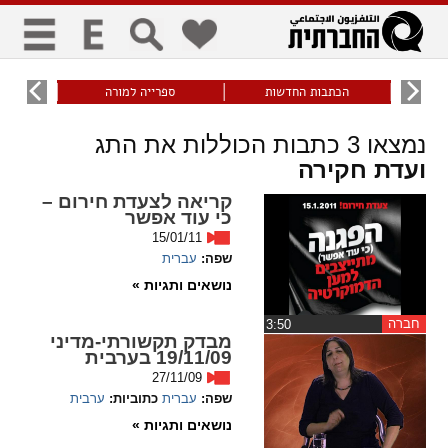
כללי
9
הכתבות החדשות
ספרייה למורה
עוני ו
title
keyboard
visibility_off
נמצאו
3
כתבות הכוללות את התג
ביטול הבהובים
ניווט מקלדת
סימון כותרות
ועדת חקירה
קריאה לצעדת חירום –
כי עוד אפשר
זום
15/01/11
שפה:
עברית
zoom_in
zoom_out
נושאים ותגיות »
התרחק
התקרב
חברה
‏3:50
מבדק תקשורתי-מדיני
19/11/09 בערבית
גופנים
27/11/09
שפה:
עברית
כתוביות:
ערבית
add_circle_outline
remove_circle_outline
נושאים ותגיות »
Increase font
Decrease font