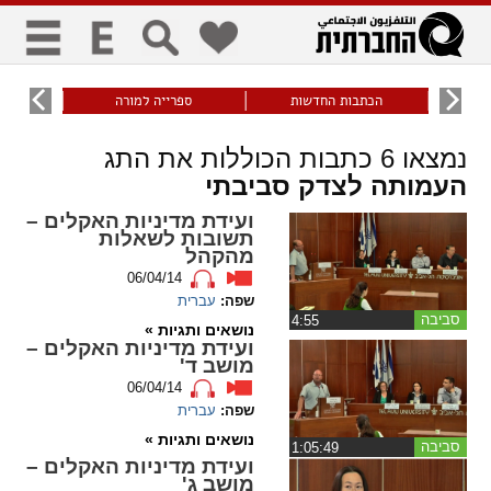
כללי
9
הכתבות החדשות
ספרייה למורה
עוני ו
title
keyboard
visibility_off
נמצאו
6
כתבות הכוללות את התג
ביטול הבהובים
ניווט מקלדת
סימון כותרות
העמותה לצדק סביבתי
ועידת מדיניות האקלים –
תשובות לשאלות
זום
מהקהל
06/04/14
zoom_in
zoom_out
שפה:
עברית
סביבה
‏4:55
התרחק
התקרב
נושאים ותגיות »
ועידת מדיניות האקלים –
מושב ד'
06/04/14
גופנים
שפה:
עברית
נושאים ותגיות »
סביבה
‏1:05:49
add_circle_outline
remove_circle_outline
ועידת מדיניות האקלים –
Increase font
Decrease font
מושב ג'