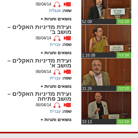
06/04/14
שפה:
אנגלית
spellcheck
גופן קריא
נושאים ותגיות »
סביבה
‏52:09
ועידת מדיניות האקלים –
מושב ב'
06/04/14
ניגודיות צבעים
שפה:
עברית
נושאים ותגיות »
brightness_low
brightness_high
סביבה
‏1:16:08
ועידת מדיניות האקלים –
ניגודיות בהירה
ניגודיות כהה
מושב א'
06/04/14
שפה:
עברית
קישורים
נושאים ותגיות »
סביבה
‏31:26
ועידת מדיניות האקלים –
font_download
format_underlined
מושב פתיחה
קו תחתי לקישורים
סימון קישורים
06/04/14
שפה:
עברית
flag
cached
נושאים ותגיות »
סביבה
‏33:13
איפוס
השארת
כל
משוב