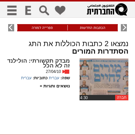
כללי
9
הכתבות החדשות
ספרייה למורה
עוני ו
title
keyboard
visibility_off
נמצאו
2
כתבות הכוללות את התג
ביטול הבהובים
ניווט מקלדת
סימון כותרות
הסתדרות המורים
מבדק תקשורתי: הולילנד
זום
זה לא הכל
27/04/10
zoom_in
zoom_out
שפה:
עברית
כתוביות:
עברית
התרחק
התקרב
נושאים ותגיות »
חברה
גופנים
‏4:30
add_circle_outline
remove_circle_outline
Increase font
Decrease font