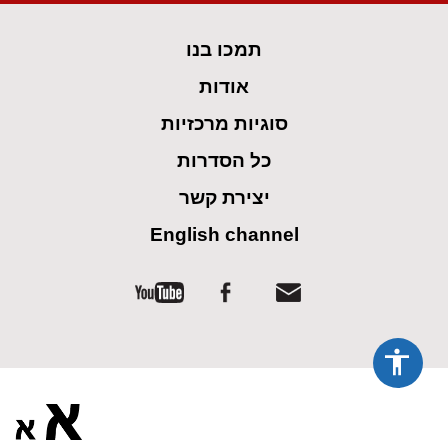
spellcheck
גופן קריא
תמכו בנו
ניגודיות צבעים
אודות
brightness_low
brightness_high
סוגיות מרכזיות
ניגודיות בהירה
ניגודיות כהה
כל הסדרות
קישורים
יצירת קשר
English channel
font_download
format_underlined
קו תחתי לקישורים
סימון קישורים
flag
cached