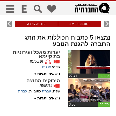
כללי
9
הכתבות החדשות
ספרייה למורה
עוני ו
title
keyboard
visibility_off
נמצאו
5
כתבות הכוללות את התג
ביטול הבהובים
ניווט מקלדת
סימון כותרות
החברה להגנת הטבע
יערות מאכל ועירוניות
זום
בת קיימא
01/06/16
zoom_in
zoom_out
שפה:
עברית
התרחק
התקרב
נושאים ותגיות »
סביבה
‏27:41
הירוקים החוצה
גופנים
25/05/14
שפה:
עברית
כתוביות:
עברית
add_circle_outline
remove_circle_outline
נושאים ותגיות »
Increase font
Decrease font
סביבה
‏3:55