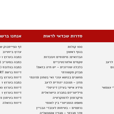
סדרות שכדאי לראות
אנחנו ברשת
100 קולות
דף הפייסבוק ש
בגוף ראשון
ערוץ ביוטיוב
הבדואים: מיתוסים ועובדות
כתבה בערוץ 1 (2012)
 לרעב
טקסים אלטרנטיביים
כתבה במעריב (2012)
ום
כלכלה שוויונית – יש חיה כזאת!
כתבה בגלובס (2012)
מבדק תקשורתי
דיווח ברשת RT
מושגים בנושא עוני ואי בטחון תזונתי
דיווח בערוץ 23
מזון – תגובה יהודית לרעב
כתבה בערוץ 1
י עצמאי
מידע אישי בעידן דיגיטלי
דיווח בערוץ 10
מיליטריזם בחברה הישראלית
דיווח בערוץ 1
מיקרופון לדמוקרטיה
דיווח בעיתון פ
משפט הומניטרי בין לאומי
דיווח בוואלה
נרתמים – בטיחות לעובדי הבניין
סדר חברתי – מגזין אקטואליה