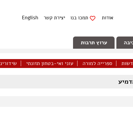
אודות
תמכו בנו
יצירת קשר
English
יבה
ערוץ תרבות
דשות
ספרייה למורה
עוני ואי-בטחון תזונתי
שידורינו 
דמיע