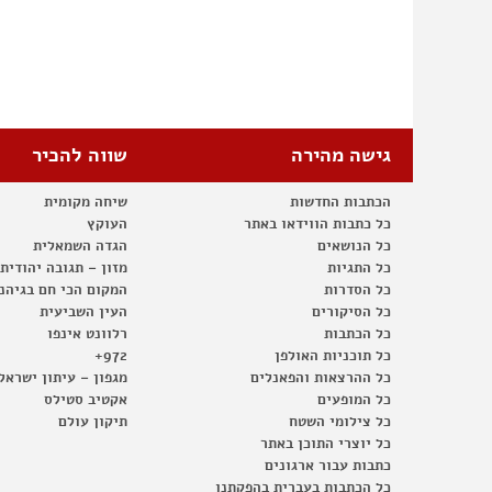
גישה מהירה
שווה להכיר
הכתבות החדשות
שיחה מקומית
כל כתבות הווידאו באתר
העוקץ
כל הנושאים
הגדה השמאלית
כל התגיות
מזון – תגובה יהודית
כל הסדרות
המקום הכי חם בגיהנ
כל הסיקורים
העין השביעית
כל הכתבות
רלוונט אינפו
כל תוכניות האולפן
972+
כל ההרצאות והפאנלים
מגפון – עיתון ישראל
כל המופעים
אקטיב סטילס
כל צילומי השטח
תיקון עולם
כל יוצרי התוכן באתר
כתבות עבור ארגונים
כל הכתבות בעברית בהפקתנו