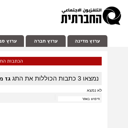
facebook
Youtube
Channel 98
ערוץ מדינה
ערוץ חברה
ערוץ סב
הכתבות הח
גז מ
נמצאו
3
כתבות הכוללות את התג
לא נמצא