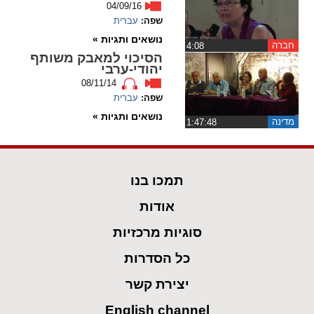
04/09/16
שפה:
עברית
spellcheck
נושאים ותגיות »
גופן קריא
חברה
‏4:08
הסיכוי למאבק משותף
יהודי-ערבי
08/11/14
ניגודיות צבעים
שפה:
עברית
נושאים ותגיות »
brightness_low
brightness_high
מדינה
‏1:47:48
ניגודיות בהירה
ניגודיות כהה
תמכו בנו
קישורים
אודות
font_download
format_underlined
סוגיות מרכזיות
קו תחתי לקישורים
סימון קישורים
כל הסדרות
flag
cached
יצירת קשר
איפוס
השארת
כל
משוב
English channel