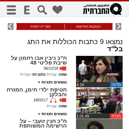
כללי
9
הכתבות החדשות
ספרייה למורה
עוני ו
title
keyboard
visibility_off
נמצאו
9
כתבות הכוללות את התג
ביטול הבהובים
ניווט מקלדת
סימון כותרות
בל"ד
ח"כ ניבין אבו רחמון על
שיבת פליטי 48
זום
06/12/18
שפה:
עברית
כתוביות:
עברית
zoom_in
zoom_out
נושאים ותגיות »
התרחק
התקרב
מדינה
‏4:19
חטיפת ילדי תימן, המזרח
והבלקן
19/02/17
גופנים
שפה:
עברית
נושאים ותגיות »
חברה
‏1:01:49
add_circle_outline
remove_circle_outline
ח"כ חנין זועבי – על
Increase font
Decrease font
הרשימה המשותפת