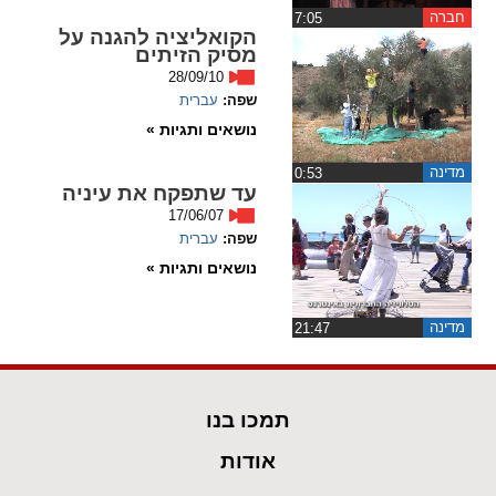
חברה
‏7:05
הקואליציה להגנה על
spellcheck
מסיק הזיתים
גופן קריא
28/09/10
שפה:
עברית
נושאים ותגיות »
ניגודיות צבעים
מדינה
‏0:53
עד שתפקח את עיניה
brightness_low
brightness_high
17/06/07
ניגודיות בהירה
ניגודיות כהה
שפה:
עברית
נושאים ותגיות »
קישורים
מדינה
‏21:47
font_download
format_underlined
קו תחתי לקישורים
סימון קישורים
תמכו בנו
flag
cached
איפוס
השארת
אודות
כל
משוב