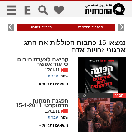
כללי
9
הכתבות החדשות
ספרייה למורה
עוני ו
title
keyboard
visibility_off
נמצאו
15
כתבות הכוללות את התג
ביטול הבהובים
ניווט מקלדת
סימון כותרות
ארגוני זכויות אדם
קריאה לצעדת חירום –
כי עוד אפשר
זום
15/01/11
שפה:
עברית
zoom_in
zoom_out
נושאים ותגיות »
התרחק
התקרב
חברה
‏3:50
הפגנת המחנה
הדמוקרטי 15-1-2011
גופנים
15/01/11
שפה:
עברית
add_circle_outline
remove_circle_outline
נושאים ותגיות »
Increase font
Decrease font