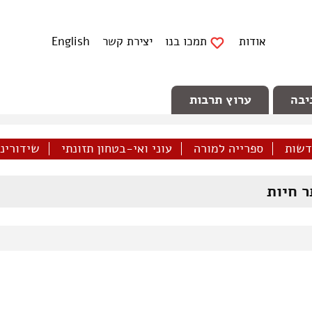
אודות
תמכו בנו
יצירת קשר
English
יבה
ערוץ תרבות
דשות
ספרייה למורה
עוני ואי-בטחון תזונתי
שידורינו 
 חיות