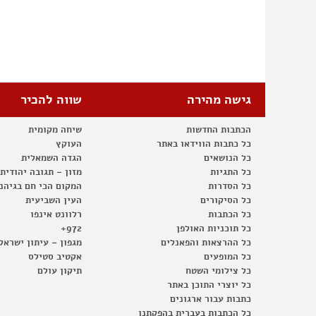
גישה מהירה
שווה להכיר
הכתבות החדשות
שיחה מקומית
כל כתבות הווידאו באתר
העוקץ
כל הנושאים
הגדה השמאלית
כל התגיות
מזון – תגובה יהודית
כל הסדרות
המקום הכי חם בגיהנ
כל הסיקורים
העין השביעית
כל הכתבות
רלוונט אינפו
כל תוכניות האולפן
972+
כל ההרצאות והפאנלים
מגפון – עיתון ישראל
כל המופעים
אקטיב סטילס
כל צילומי השטח
תיקון עולם
כל יוצרי התוכן באתר
כתבות עבור ארגונים
כל הכתבות בעברית בהפקתנו