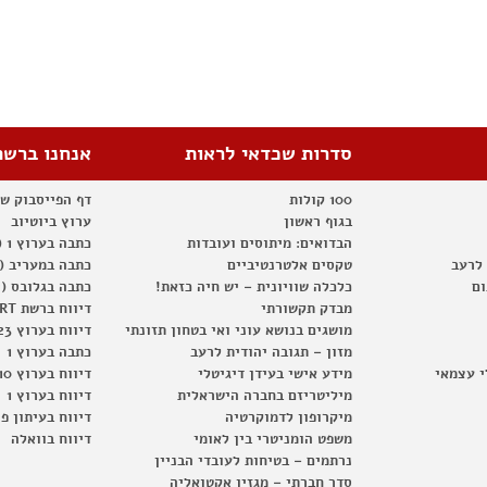
סדרות שכדאי לראות
אנחנו ברשת
100 קולות
דף הפייסבוק ש
בגוף ראשון
ערוץ ביוטיוב
הבדואים: מיתוסים ועובדות
כתבה בערוץ 1 (2012)
 לרעב
טקסים אלטרנטיביים
כתבה במעריב (2012)
ום
כלכלה שוויונית – יש חיה כזאת!
כתבה בגלובס (2012)
מבדק תקשורתי
דיווח ברשת RT
מושגים בנושא עוני ואי בטחון תזונתי
דיווח בערוץ 23
מזון – תגובה יהודית לרעב
כתבה בערוץ 1
י עצמאי
מידע אישי בעידן דיגיטלי
דיווח בערוץ 10
מיליטריזם בחברה הישראלית
דיווח בערוץ 1
מיקרופון לדמוקרטיה
דיווח בעיתון פ
משפט הומניטרי בין לאומי
דיווח בוואלה
נרתמים – בטיחות לעובדי הבניין
סדר חברתי – מגזין אקטואליה