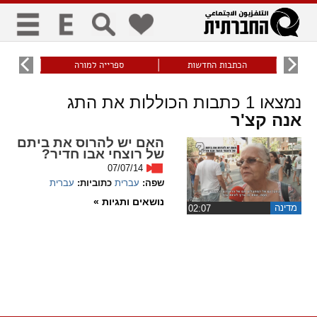
כללי
9
הכתבות החדשות
ספרייה למורה
עוני ו
title
keyboard
visibility_off
נמצאו
1
כתבות הכוללות את התג
ביטול הבהובים
ניווט מקלדת
סימון כותרות
אנה קצ'ר
האם יש להרוס את ביתם
זום
של רוצחי אבו חדיר?
07/07/14
zoom_in
zoom_out
שפה:
עברית
כתוביות:
עברית
התרחק
התקרב
נושאים ותגיות »
מדינה
‏02:07
גופנים
add_circle_outline
remove_circle_outline
Increase font
Decrease font