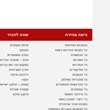
גישה מהירה
שווה להכיר
הכתבות החדשות
שיחה מקומית
כל כתבות הווידאו באתר
העוקץ
כל הנושאים
הגדה השמאלית
כל התגיות
מזון – תגובה יהודית
כל הסדרות
המקום הכי חם בגיהנ
כל הסיקורים
העין השביעית
כל הכתבות
רלוונט אינפו
כל תוכניות האולפן
972+
כל ההרצאות והפאנלים
מגפון – עיתון ישראל
כל המופעים
אקטיב סטילס
כל צילומי השטח
תיקון עולם
כל יוצרי התוכן באתר
כתבות עבור ארגונים
כל הכתבות בעברית בהפקתנו