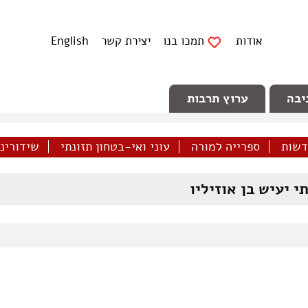
אודות
תמכו בנו
יצירת קשר
English
יבה
ערוץ תרבות
דשות
ספרייה למורה
עוני ואי-בטחון תזונתי
שידורינו 
י יעיש בן אוזיליו