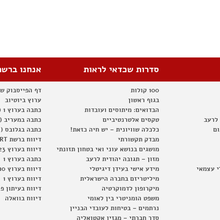
סדרות שכדאי לראות
אנחנו ברשת
100 קולות
דף הפייסבוק ש
בגוף ראשון
ערוץ ביוטיוב
הבדואים: מיתוסים ועובדות
כתבה בערוץ 1 (2012)
 לרעב
טקסים אלטרנטיביים
כתבה במעריב (2012)
ום
כלכלה שוויונית – יש חיה כזאת!
כתבה בגלובס (2012)
מבדק תקשורתי
דיווח ברשת RT
מושגים בנושא עוני ואי בטחון תזונתי
דיווח בערוץ 23
מזון – תגובה יהודית לרעב
כתבה בערוץ 1
י עצמאי
מידע אישי בעידן דיגיטלי
דיווח בערוץ 10
מיליטריזם בחברה הישראלית
דיווח בערוץ 1
מיקרופון לדמוקרטיה
דיווח בעיתון פ
משפט הומניטרי בין לאומי
דיווח בוואלה
נרתמים – בטיחות לעובדי הבניין
סדר חברתי – מגזין אקטואליה