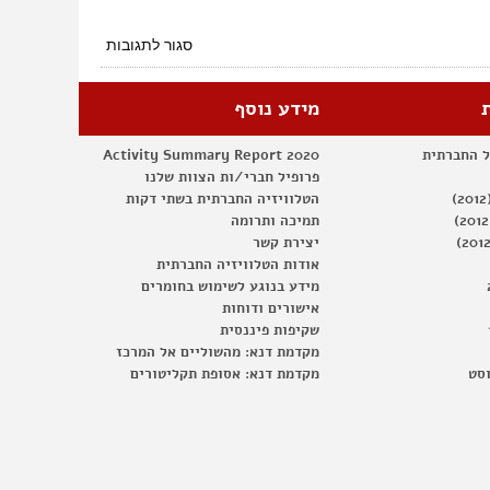
על
סגור לתגובות
קורת
גג
בת"א-יפו
מידע נוסף
–
זכות
ל החברתית
Activity Summary Report 2020
או
פרופיל חברי/ות הצוות שלנו
מותרות?
הטלוויזיה החברתית בשתי דקות
תמיכה ותרומה
יצירת קשר
אודות הטלוויזיה החברתית
מידע בנוגע לשימוש בחומרים
אישורים ודוחות
שקיפות פיננסית
מקדמת דנא: מהשוליים אל המרכז
וסט
מקדמת דנא: אסופת תקליטורים