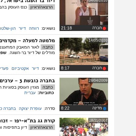
דיור בר השגה בישראל, ל
04/06/2010
הרצאה/ראיון
כנס העוסק בהבה
חברה
‏21:18
נושאים:
רווחה
דיור
הון-שלטון
מלמטה למעלה – מקדמים 
14/05/2010
כתבה
לאור המאבק המתעצם בנ
מודלים של דיור בר-השגה.
שפה
חברה
‏8:17
נושאים:
דיור
אקטיביזם
פערי
בחברה כובשת 3 – ערכים ומוסר
28/04/2009
כתבה
מגזין העוסק בסוגיות
כתוביות:
עברית
מדינה
‏8:22
סדרה:
עופרת יצוקה
בחברה כ
קורת גג בת"א-יפו – זכו
18/11/2007
הרצאה/ראיון
דיון בתפיסות ו