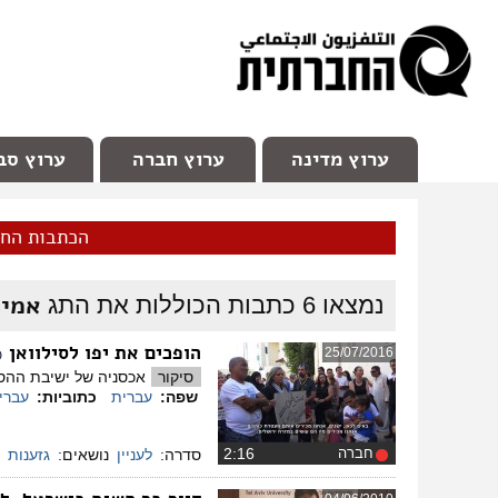
facebook
Youtube
Channel 98
ערוץ מדינה
ערוץ חברה
ערוץ סב
הכתבות הח
אמיר
נמצאו
6
כתבות הכוללות את התג
הופכים את יפו לסילוואן
25/07/2016
(
סיקור
אכסניה של ישיבת ההסד
שפה:
עברית
כתוביות:
עברי
חברה
‏2:16
סדרה:
לעניין
נושאים:
גזענות