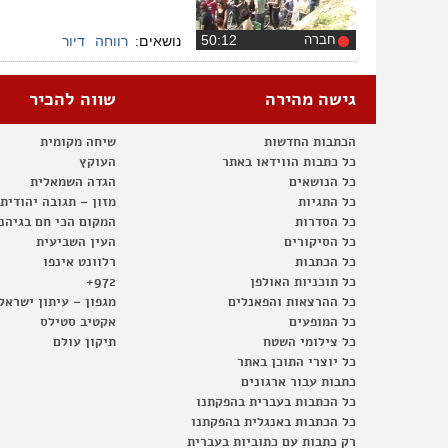
חברה
‏50:12
נושאים:
רווחה
דיור
גישה מהירה
שווה להכיר
הכתבות החדשות
שיחה מקומית
כל כתבות הווידאו באתר
העוקץ
כל הנושאים
הגדה השמאלית
כל התגיות
מזון – תגובה יהודית
כל הסדרות
המקום הכי חם בגיהנ
כל הסיקורים
העין השביעית
כל הכתבות
רלוונט אינפו
כל תוכניות האולפן
972+
כל ההרצאות והפאנלים
מגפון – עיתון ישראל
כל המופעים
אקטיב סטילס
כל צילומי השטח
תיקון עולם
כל יוצרי התוכן באתר
כתבות עבור ארגונים
כל הכתבות בעברית בהפקתנו
כל הכתבות באנגלית בהפקתנו
רק כתבות עם כתוביות בעברית