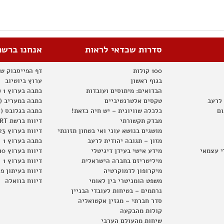
סדרות שכדאי לראות
אנחנו ברשת
100 קולות
דף הפייסבוק ש
בגוף ראשון
ערוץ ביוטיוב
הבדואים: מיתוסים ועובדות
כתבה בערוץ 1 (2012)
 לרעב
טקסים אלטרנטיביים
כתבה במעריב (2012)
ום
כלכלה שוויונית – יש חיה כזאת!
כתבה בגלובס (2012)
מבדק תקשורתי
דיווח ברשת RT
מושגים בנושא עוני ואי בטחון תזונתי
דיווח בערוץ 23
מזון – תגובה יהודית לרעב
כתבה בערוץ 1
י עצמאי
מידע אישי בעידן דיגיטלי
דיווח בערוץ 10
מיליטריזם בחברה הישראלית
דיווח בערוץ 1
מיקרופון לדמוקרטיה
דיווח בעיתון פ
משפט הומניטרי בין לאומי
דיווח בוואלה
נרתמים – בטיחות לעובדי הבניין
סדר חברתי – מגזין אקטואליה
קולות מהבקעה
שיחות מהעולם הערבי