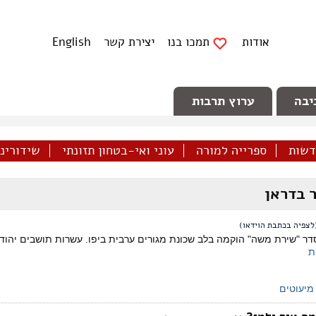
אודות
תמכו בנו
יצירת קשר
English
יבה
ערוץ תרבות
דשות
ספרייה למורה
עוני ואי-בטחון תזונתי
שידורינו 
 בדראן
לצפיה בכתבת הוידאו)
ר "שירת משה" הוקמה בלב שכונת מגורים ערבית ביפו. עשרות תושבים יהודי
ת
מיעוטים