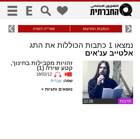
כללי
9
הכתבות החדשות
ספרייה למורה
עוני ו
title
keyboard
visibility_off
נמצאו
1
כתבות הכוללות את התג
ביטול הבהובים
ניווט מקלדת
סימון כותרות
אלטייב ענ'אים
זהויות מקבילות בחינוך,
זום
קטע שירה (1)
18/02/12
zoom_in
zoom_out
שפה:
עברית
התרחק
התקרב
נושאים ותגיות »
תרבות
גופנים
‏10:08
add_circle_outline
remove_circle_outline
Increase font
Decrease font