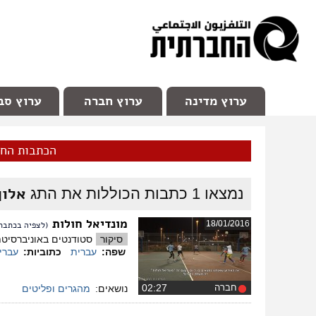
facebook
Youtube
Channel 98
ערוץ מדינה
ערוץ חברה
ערוץ סב
הכתבות הח
אלון
נמצאו
1
כתבות הכוללות את התג
מונדיאל חולות
18/01/2016
(לצפיה בכתבת 
סיקור
סטודנטים באוניברסיטת
שפה:
עברית
כתוביות:
עברי
חברה
‏02:27
נושאים:
מהגרים ופליטים