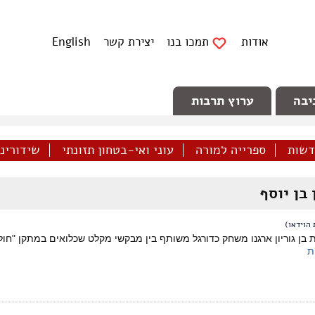
אודות
תמכו בנו
יצירת קשר
English
יבה
ערוץ תרבות
דשות
ספרייה למורה
עוני ואי-בטחון תזונתי
שידורינו 
 בן יוסף
הוידאו)
 בן גוריון ארגנו משחק כדורגל משותף בין מבקשי מקלט שכלואים במתקן "חול
ת