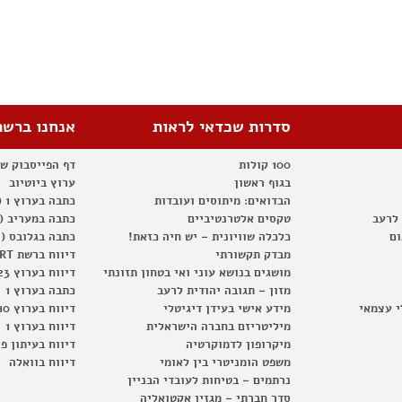
סדרות שכדאי לראות
אנחנו ברשת
100 קולות
דף הפייסבוק ש
בגוף ראשון
ערוץ ביוטיוב
הבדואים: מיתוסים ועובדות
כתבה בערוץ 1 (2012)
 לרעב
טקסים אלטרנטיביים
כתבה במעריב (2012)
ום
כלכלה שוויונית – יש חיה כזאת!
כתבה בגלובס (2012)
מבדק תקשורתי
דיווח ברשת RT
מושגים בנושא עוני ואי בטחון תזונתי
דיווח בערוץ 23
מזון – תגובה יהודית לרעב
כתבה בערוץ 1
י עצמאי
מידע אישי בעידן דיגיטלי
דיווח בערוץ 10
מיליטריזם בחברה הישראלית
דיווח בערוץ 1
מיקרופון לדמוקרטיה
דיווח בעיתון פ
משפט הומניטרי בין לאומי
דיווח בוואלה
נרתמים – בטיחות לעובדי הבניין
סדר חברתי – מגזין אקטואליה