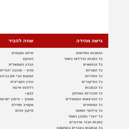
גישה מהירה
שווה להכיר
הכתבות החדשות
שיחה מקומית
כל כתבות הווידאו באתר
העוקץ
כל הנושאים
הגדה השמאלית
כל התגיות
מזון – תגובה יהודית
כל הסדרות
המקום הכי חם בגיהנ
כל הסיקורים
העין השביעית
כל הכתבות
רלוונט אינפו
כל תוכניות האולפן
972+
כל ההרצאות והפאנלים
מגפון – עיתון ישראל
כל המופעים
אקטיב סטילס
כל צילומי השטח
תיקון עולם
כל יוצרי התוכן באתר
כתבות עבור ארגונים
כל הכתבות בעברית בהפקתנו