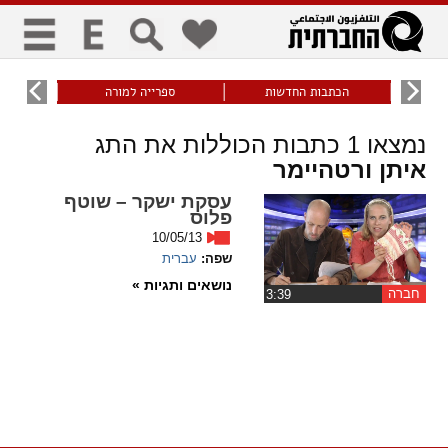
כללי
9
הכתבות החדשות
ספרייה למורה
עוני ו
title
keyboard
visibility_off
נמצאו
1
כתבות הכוללות את התג
ביטול הבהובים
ניווט מקלדת
סימון כותרות
איתן ורטהיימר
עסקת ישקר – שוטף
זום
פלוס
10/05/13
zoom_in
zoom_out
שפה:
עברית
התרחק
התקרב
נושאים ותגיות »
חברה
‏3:39
גופנים
add_circle_outline
remove_circle_outline
Increase font
Decrease font