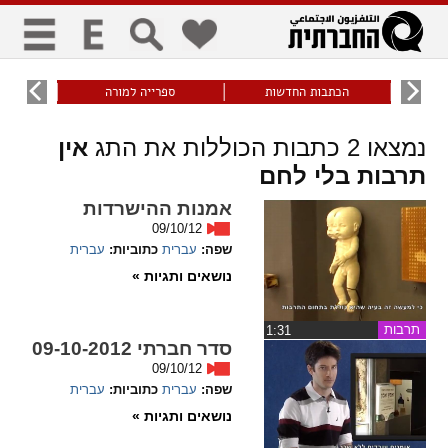
כללי
9
הכתבות החדשות
ספרייה למורה
עוני ו
title
keyboard
visibility_off
נמצאו
2
כתבות הכוללות את התג
אין
ביטול הבהובים
ניווט מקלדת
סימון כותרות
תרבות בלי לחם
אמנות ההישרדות
זום
09/10/12
שפה:
עברית
כתוביות:
עברית
zoom_in
zoom_out
נושאים ותגיות »
התרחק
התקרב
תרבות
‏1:31
סדר חברתי 09-10-2012
גופנים
09/10/12
שפה:
עברית
כתוביות:
עברית
add_circle_outline
remove_circle_outline
נושאים ותגיות »
Increase font
Decrease font