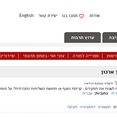
אודות
תמכו בנו
יצירת קשר
English
יבה
ערוץ תרבות
דשות
ספרייה למורה
עוני ואי-בטחון תזונתי
שידורינו 
 ארנון
'
(לצפיה בכתבת הוידאו)
 לשנות את תפקידם - קריסת הענף או תחושת השליחות החברתית? על תופ
ית
כתוביות:
עברית
ם:
תקשורת
דמוקרטיה
חקיקה