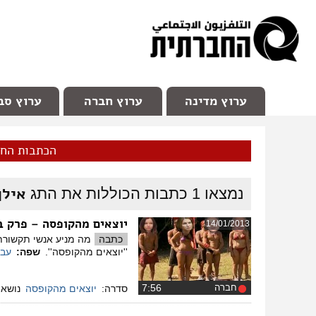
facebook
Youtube
Channel 98
ערוץ מדינה
ערוץ חברה
ערוץ סב
הכתבות הח
אילן
נמצאו
1
כתבות הכוללות את התג
יוצאים מהקופסה – פרק ב
14/01/2013
כתבה
מה מניע אנשי תקשורת
''יוצאים מהקופסה''.
שפה:
עבר
חברה
‏7:56
סדרה:
יוצאים מהקופסה
נושאי