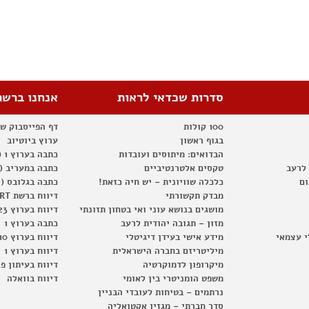
סדרות שכדאי לראות
אנחנו ברשת
100 קולות
דף הפייסבוק ש
בגוף ראשון
ערוץ ביוטיוב
הבדואים: מיתוסים ועובדות
כתבה בערוץ 1 (2012)
 לרעב
טקסים אלטרנטיביים
כתבה במעריב (2012)
ום
כלכלה שוויונית – יש חיה כזאת!
כתבה בגלובס (2012)
מבדק תקשורתי
דיווח ברשת RT
מושגים בנושא עוני ואי בטחון תזונתי
דיווח בערוץ 23
מזון – תגובה יהודית לרעב
כתבה בערוץ 1
י עצמאי
מידע אישי בעידן דיגיטלי
דיווח בערוץ 10
מיליטריזם בחברה הישראלית
דיווח בערוץ 1
מיקרופון לדמוקרטיה
דיווח בעיתון פ
משפט הומניטרי בין לאומי
דיווח בוואלה
נרתמים – בטיחות לעובדי הבניין
סדר חברתי – מגזין אקטואליה