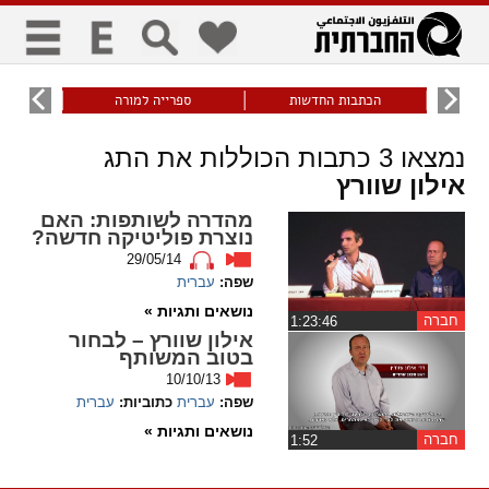
כללי
9
הכתבות החדשות
ספרייה למורה
עוני ו
title
keyboard
visibility_off
נמצאו
3
כתבות הכוללות את התג
ביטול הבהובים
ניווט מקלדת
סימון כותרות
אילון שוורץ
מהדרה לשותפות: האם
זום
נוצרת פוליטיקה חדשה?
29/05/14
zoom_in
zoom_out
שפה:
עברית
התרחק
התקרב
נושאים ותגיות »
חברה
‏1:23:46
אילון שוורץ – לבחור
בטוב המשותף
גופנים
10/10/13
שפה:
עברית
כתוביות:
עברית
add_circle_outline
remove_circle_outline
Increase font
Decrease font
נושאים ותגיות »
חברה
‏1:52