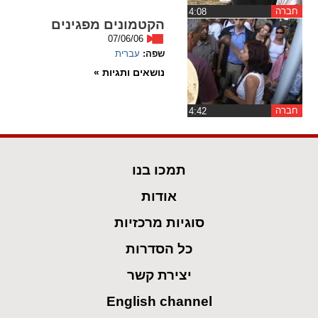
חברה
‏4:08
הקטמונים מפגינים
spellcheck
07/06/06
גופן קריא
שפה:
עברית
נושאים ותגיות »
ניגודיות צבעים
חברה
‏4:42
brightness_low
brightness_high
ניגודיות בהירה
ניגודיות כהה
תמכו בנו
קישורים
אודות
סוגיות מרכזיות
font_download
format_underlined
קו תחתי לקישורים
סימון קישורים
כל הסדרות
flag
cached
יצירת קשר
איפוס
השארת
English channel
כל
משוב