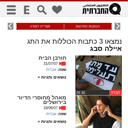
כללי
9
הכתבות החדשות
ספרייה למורה
עוני ו
title
keyboard
visibility_off
נמצאו
3
כתבות הכוללות את התג
ביטול הבהובים
ניווט מקלדת
סימון כותרות
איילה סבג
חורבן הבית
31/07/07
זום
שפה:
עברית
נושאים ותגיות »
zoom_in
zoom_out
התרחק
התקרב
חברה
‏29:30
מאהל מחוסרי הדיור
בירושלים
גופנים
18/06/07
שפה:
עברית
add_circle_outline
remove_circle_outline
נושאים ותגיות »
Increase font
Decrease font