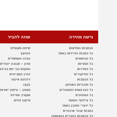
גישה מהירה
שווה להכיר
הכתבות החדשות
שיחה מקומית
כל כתבות הווידאו באתר
העוקץ
כל הנושאים
הגדה השמאלית
כל התגיות
מזון – תגובה יהודית
כל הסדרות
המקום הכי חם בגיהנ
כל הסיקורים
העין השביעית
כל הכתבות
רלוונט אינפו
כל תוכניות האולפן
972+
כל ההרצאות והפאנלים
מגפון – עיתון ישראל
כל המופעים
אקטיב סטילס
כל צילומי השטח
תיקון עולם
כל יוצרי התוכן באתר
כתבות עבור ארגונים
כל הכתבות בעברית בהפקתנו