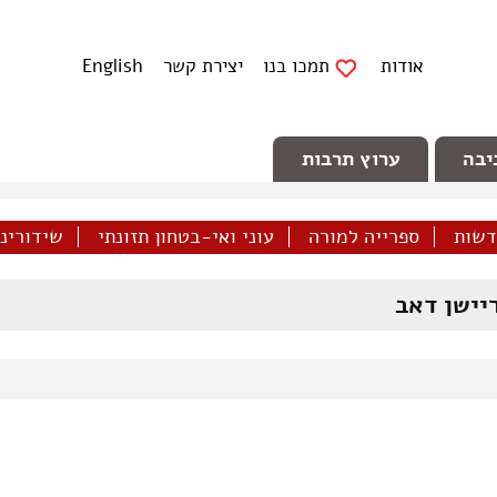
אודות
תמכו בנו
יצירת קשר
English
יבה
ערוץ תרבות
דשות
ספרייה למורה
עוני ואי-בטחון תזונתי
שידורינו 
יישן דאב