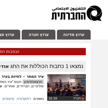
facebook
Youtube
Channel 98
ערוץ מדינה
ערוץ חברה
ערוץ סב
הכתבות הח
אודי
נמצאו
1
כתבות הכוללות את התג
עיר המחר – לחיות בעיר 
02/12/2015
הרצאה/ראיון
הכנס "עיר המחר
פוליטיים, חברתיים, ואחרים.
ש
חברה
‏26:39
נושאים:
דמוקרטיה
מיעוטים