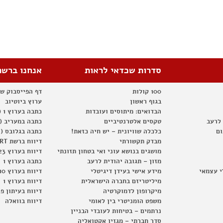
סדרות שכדאי לראות
אנחנו ברשת
100 קולות
דף הפייסבוק ש
בגוף ראשון
ערוץ ביוטיוב
הבדואים: מיתוסים ועובדות
כתבה בערוץ 1 (2012)
 לרעב
טקסים אלטרנטיביים
כתבה במעריב (2012)
ום
כלכלה שוויונית – יש חיה כזאת!
כתבה בגלובס (2012)
מבדק תקשורתי
דיווח ברשת RT
מושגים בנושא עוני ואי בטחון תזונתי
דיווח בערוץ 23
מזון – תגובה יהודית לרעב
כתבה בערוץ 1
י עצמאי
מידע אישי בעידן דיגיטלי
דיווח בערוץ 10
מיליטריזם בחברה הישראלית
דיווח בערוץ 1
מיקרופון לדמוקרטיה
דיווח בעיתון פ
משפט הומניטרי בין לאומי
דיווח בוואלה
נרתמים – בטיחות לעובדי הבניין
סדר חברתי – מגזין אקטואליה