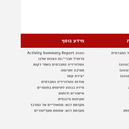
–
לחיות
בעיר
מעורבת
בעתיד
מידע נוסף
ל החברתית
Activity Summary Report 2020
פרופיל חברי/ות הצוות שלנו
הטלוויזיה החברתית בשתי דקות
תמיכה ותרומה
יצירת קשר
אודות הטלוויזיה החברתית
מידע בנוגע לשימוש בחומרים
אישורים ודוחות
שקיפות פיננסית
מקדמת דנא: מהשוליים אל המרכז
וסט
מקדמת דנא: אסופת תקליטורים