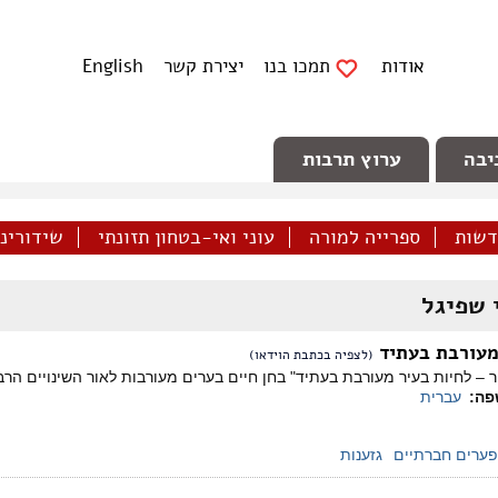
אודות
תמכו בנו
יצירת קשר
English
יבה
ערוץ תרבות
דשות
ספרייה למורה
עוני ואי-בטחון תזונתי
שידורינו 
 שפיגל
מעורבת בעתיד
(לצפיה בכתבת הוידאו)
 – לחיות בעיר מעורבת בעתיד" בחן חיים בערים מעורבות לאור השינויים ה
פה:
עברית
פערים חברתיים
גזענות