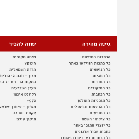
גישה מהירה
שווה להכיר
הכתבות החדשות
שיחה מקומית
כל כתבות הווידאו באתר
העוקץ
כל הנושאים
הגדה השמאלית
כל התגיות
מזון – תגובה יהודית
כל הסדרות
המקום הכי חם בגיהנ
כל הסיקורים
העין השביעית
כל הכתבות
רלוונט אינפו
כל תוכניות האולפן
972+
כל ההרצאות והפאנלים
מגפון – עיתון ישראל
כל המופעים
אקטיב סטילס
כל צילומי השטח
תיקון עולם
כל יוצרי התוכן באתר
כתבות עבור ארגונים
כל הכתבות בעברית בהפקתנו