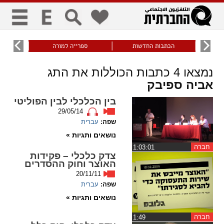
כללי
9
הכתבות החדשות
ספרייה למורה
עוני ו
title
keyboard
visibility_off
נמצאו
4
כתבות הכוללות את התג
ביטול הבהובים
ניווט מקלדת
סימון כותרות
אביה ספיבק
בין הכלכלי לבין הפוליטי
29/05/14
זום
שפה:
עברית
נושאים ותגיות »
zoom_in
zoom_out
התרחק
התקרב
חברה
‏1:03:01
צדק כלכלי – פקידות
האוצר וחוק ההסדרים
20/11/11
גופנים
שפה:
עברית
נושאים ותגיות »
add_circle_outline
remove_circle_outline
Increase font
Decrease font
חברה
‏1:49